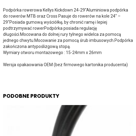
Podpórka rowerowa Kellys Kickdown 24-29″Aluminiowa podpórka
do rowerów MTB oraz Cross Pasuje do rowerów na kole 24″ –
29″Posiada gumową wyściółkę, by chronić ramę i lepiej
podtrzymywać rowerPodpórka posiada regulację
długości.Mocowana do dolnej rury tylnego widelca za pomocą
jednego chwytu.Mocowanie za pomocą śrub imbusowych.Podpórka
zakończona antypoślizgową stopą.
Wymiary otworu montażowego : 15-24mm x 26mm
Wersja opakaowania OEM (bez firmowego kartonika producenta)
PODOBNE PRODUKTY