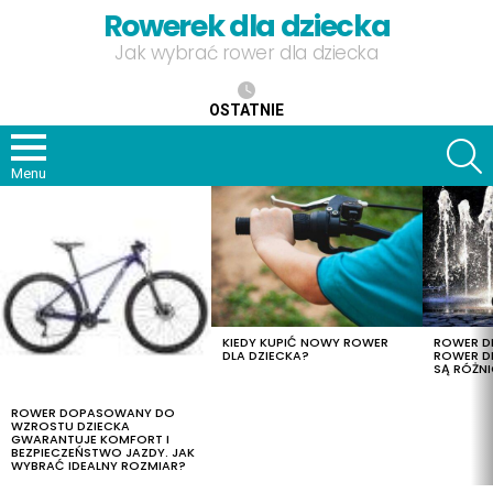
Rowerek dla dziecka
Jak wybrać rower dla dziecka
OSTATNIE
S
Menu
OSTATNIE
TREŚCI
KIEDY KUPIĆ NOWY ROWER
ROWER DL
DLA DZIECKA?
ROWER DL
SĄ RÓŻNI
ROWER DOPASOWANY DO
WZROSTU DZIECKA
GWARANTUJE KOMFORT I
BEZPIECZEŃSTWO JAZDY. JAK
WYBRAĆ IDEALNY ROZMIAR?