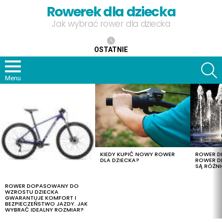
Rowerek dla dziecka
Jak wybrać rower dla dziecka
OSTATNIE
S
Menu
OSTATNIE
TREŚCI
KIEDY KUPIĆ NOWY ROWER
ROWER DL
DLA DZIECKA?
ROWER DL
SĄ RÓŻNI
ROWER DOPASOWANY DO
WZROSTU DZIECKA
GWARANTUJE KOMFORT I
BEZPIECZEŃSTWO JAZDY. JAK
WYBRAĆ IDEALNY ROZMIAR?