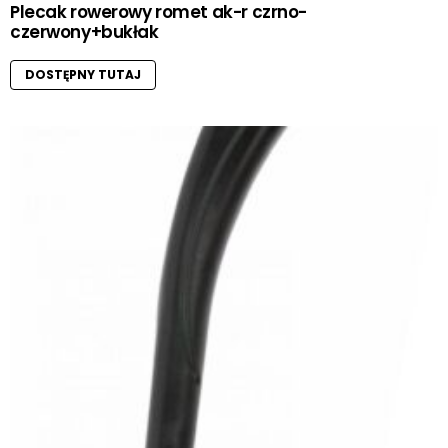
Plecak rowerowy romet ak-r czrno-
czerwony+bukłak
DOSTĘPNY TUTAJ