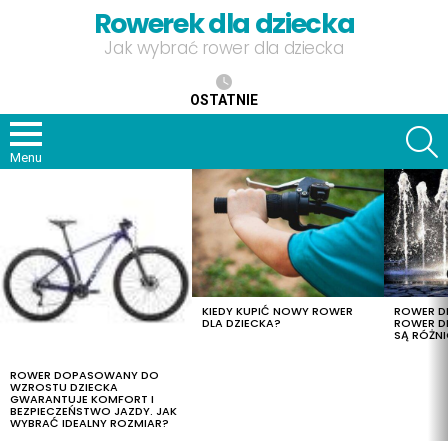
Rowerek dla dziecka
Jak wybrać rower dla dziecka
OSTATNIE
S
Menu
OSTATNIE
TREŚCI
KIEDY KUPIĆ NOWY ROWER
ROWER DL
DLA DZIECKA?
ROWER DL
SĄ RÓŻNI
ROWER DOPASOWANY DO
WZROSTU DZIECKA
GWARANTUJE KOMFORT I
BEZPIECZEŃSTWO JAZDY. JAK
WYBRAĆ IDEALNY ROZMIAR?