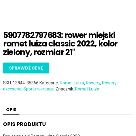
5907782797683: rower miejski
romet luiza classic 2022, kolor
zielony, rozmiar 21″
SPRAWDŹ CENĘ
SKU:
13844-35366
Kategorie:
Romet Luiza
,
Rowery
,
Rowery i
akcesoria
,
Sport i rekreacja
Znacznik:
Romet Luiza
OPIS
OPIS PRODUKTU