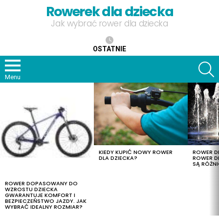
Rowerek dla dziecka
Jak wybrać rower dla dziecka
OSTATNIE
S
Menu
OSTATNIE
TREŚCI
KIEDY KUPIĆ NOWY ROWER
ROWER DL
DLA DZIECKA?
ROWER DL
SĄ RÓŻNI
ROWER DOPASOWANY DO
WZROSTU DZIECKA
GWARANTUJE KOMFORT I
BEZPIECZEŃSTWO JAZDY. JAK
WYBRAĆ IDEALNY ROZMIAR?