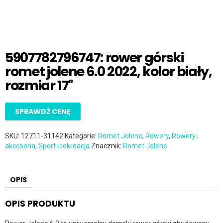
5907782796747: rower górski
romet jolene 6.0 2022, kolor biały,
rozmiar 17″
SPRAWDŹ CENĘ
SKU:
12711-31142
Kategorie:
Romet Jolene
,
Rowery
,
Rowery i
akcesoria
,
Sport i rekreacja
Znacznik:
Romet Jolene
OPIS
OPIS PRODUKTU