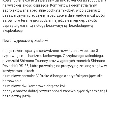
Rower Jolene 6.0 to uniwersalny damski rower górski zbudowany
na wysokiej jakości osprzęcie. Komfortowa geometria ramy
zaprojektowanej specjalnie pod kątem kobiet, w połączeniu z
bezawaryjnym i precyzyjnym osprzętem daje wielkie możliwości
zarówno w terenie jak i codziennej jeździe miejskiej. Jakość
osprzętu gwarantuje długą bezawaryjną i bezobsługową
eksploatację.
Rower wyposażony został w:
napęd roweru oparty o sprawdzone rozwiązania w postaci 3-
rzędowego mechanizmu korbowego, 7-rzędowego wolnobiegu,
przerzutki Shimano Tourney oraz wygodnych manetek Shimano
Revoshift RS-35, które pozwalają na precyzyjną zmianę biegów w
każdych warunkach
aluminiowe hamulce V-Brake Alhonga o satysfakcjonującej sile
hamowania
aluminiowe dwukomorowe obręcze kół
opony o bardzo dobrej przyczepności zapewniające dynamiczną i
bezpieczną jazdę