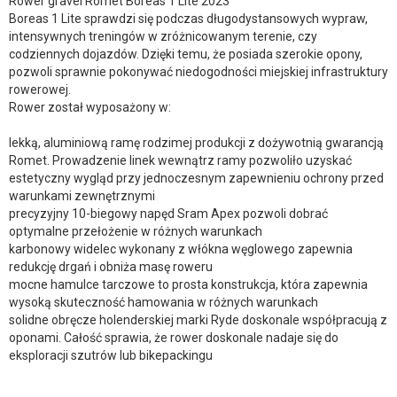
Rower gravel Romet Boreas 1 Lite 2023
Boreas 1 Lite sprawdzi się podczas długodystansowych wypraw,
intensywnych treningów w zróżnicowanym terenie, czy
codziennych dojazdów. Dzięki temu, że posiada szerokie opony,
pozwoli sprawnie pokonywać niedogodności miejskiej infrastruktury
rowerowej.
Rower został wyposażony w:
lekką, aluminiową ramę rodzimej produkcji z dożywotnią gwarancją
Romet. Prowadzenie linek wewnątrz ramy pozwoliło uzyskać
estetyczny wygląd przy jednoczesnym zapewnieniu ochrony przed
warunkami zewnętrznymi
precyzyjny 10-biegowy napęd Sram Apex pozwoli dobrać
optymalne przełożenie w różnych warunkach
karbonowy widelec wykonany z włókna węglowego zapewnia
redukcję drgań i obniża masę roweru
mocne hamulce tarczowe to prosta konstrukcja, która zapewnia
wysoką skuteczność hamowania w różnych warunkach
solidne obręcze holenderskiej marki Ryde doskonale współpracują z
oponami. Całość sprawia, że rower doskonale nadaje się do
eksploracji szutrów lub bikepackingu