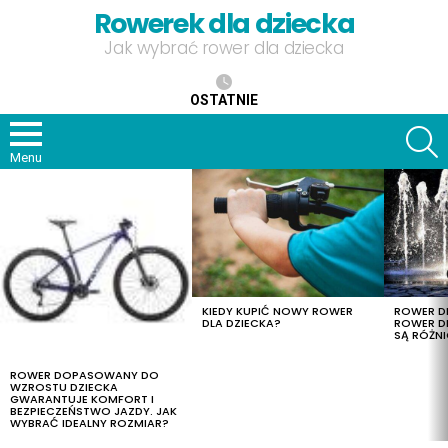
Rowerek dla dziecka
Jak wybrać rower dla dziecka
OSTATNIE
S
Menu
OSTATNIE
TREŚCI
KIEDY KUPIĆ NOWY ROWER
ROWER DL
DLA DZIECKA?
ROWER DL
SĄ RÓŻNI
ROWER DOPASOWANY DO
WZROSTU DZIECKA
GWARANTUJE KOMFORT I
BEZPIECZEŃSTWO JAZDY. JAK
WYBRAĆ IDEALNY ROZMIAR?