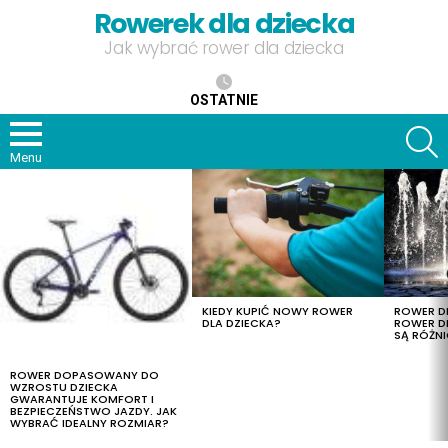
Rowerek dla dziecka
Jak wybrać rower dla dziecka
OSTATNIE
S
Menu
OSTATNIE
TREŚCI
KIEDY KUPIĆ NOWY ROWER
ROWER DL
DLA DZIECKA?
ROWER DL
SĄ RÓŻNI
ROWER DOPASOWANY DO
WZROSTU DZIECKA
GWARANTUJE KOMFORT I
BEZPIECZEŃSTWO JAZDY. JAK
WYBRAĆ IDEALNY ROZMIAR?