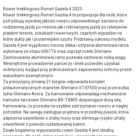
Rower trekkingowy Romet Gazela 4 2023
Rower trekkingowy Romet Gazela 4 to propozycja dla osób, które
potrzebują wysokiej jakości roweru odpowiedniego zarówno do
codziennej jazdy po mieście jak i rekreacyjnej jazdy po relatywnie
płaskim terenie, ścieżkach rowerowych, częstych wypadów na
leśne dukty jak i pozamiejskie szutry. Podstawą sukcesu modelu
Gazela 4 jest wyjątkowo mocna, lekka i sztywna aluminiowa rama
wykonana ze stopu 6061T6 oraz osprzęt marki Shimano.
Zastosowanie aluminiowej ramy pozwala zachować niską wagę.
Wewnętrzne prowadzenie pancerzy i linek pozwoliło uzyskać
estetyczny wygląd przy jednoczesnym zapewnieniu ochrony przed
warunkami zewnętrznymi.
Za precyzyjną zmianę 21 biegów odpowiada komplet
półautomatycznych manetek Shimano ST-EF500 oraz przerzutka
tylna Shimano Acera. Za hamowanie odpowiadają mechaniczne
hamulce tarczowe Shimano BR-TX805 dysponujące dużą siłą
hamowania, co pozwala na szybkie zatrzymanie roweru w nagłej
potrzebie. Na uwagę zasługuje prądnica w przedniej piaście, która
zapewnia oświetlenie o stałej mocy oraz eliminuje ryzyko utraty
oświetlenie z powodu rozładowanej baterii.
Dzięki bogatemu wyposażeniu rower Gazela 4 jest idealną