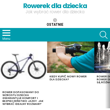
Rowerek dla dziecka
Jak wybrać rower dla dziecka
OSTATNIE
S
Menu
OSTATNIE
TREŚCI
KIEDY KUPIĆ NOWY ROWER
ROWER DL
DLA DZIECKA?
ROWER DL
SĄ RÓŻNI
ROWER DOPASOWANY DO
WZROSTU DZIECKA
GWARANTUJE KOMFORT I
BEZPIECZEŃSTWO JAZDY. JAK
WYBRAĆ IDEALNY ROZMIAR?