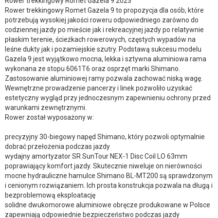
Rower trekkingowy Romet Gazela 9 2023
Rower trekkingowy Romet Gazela 9 to propozycja dla osób, które
potrzebują wysokiej jakości roweru odpowiedniego zarówno do
codziennej jazdy po mieście jak i rekreacyjnej jazdy po relatywnie
płaskim terenie, ścieżkach rowerowych, częstych wypadów na
leśne dukty jak i pozamiejskie szutry. Podstawą sukcesu modelu
Gazela 9 jest wyjątkowo mocna, lekka i sztywna aluminiowa rama
wykonana ze stopu 6061T6 oraz osprzęt marki Shimano.
Zastosowanie aluminiowej ramy pozwala zachować niską wagę.
Wewnętrzne prowadzenie pancerzy i linek pozwoliło uzyskać
estetyczny wygląd przy jednoczesnym zapewnieniu ochrony przed
warunkami zewnętrznymi.
Rower został wyposażony w:
precyzyjny 30-biegowy napęd Shimano, który pozwoli optymalnie
dobrać przełożenia podczas jazdy
wydajny amortyzator SR SunTour NEX-1 Disc Coil LO 63mm
poprawiający komfort jazdy. Skutecznie niweluje on nierówności
mocne hydrauliczne hamulce Shimano BL-MT200 są sprawdzonym
i cenionym rozwiązaniem. Ich prosta konstrukcja pozwala na długą i
bezproblemową eksploatację
solidne dwukomorowe aluminiowe obręcze produkowane w Polsce
zapewniają odpowiednie bezpieczeństwo podczas jazdy