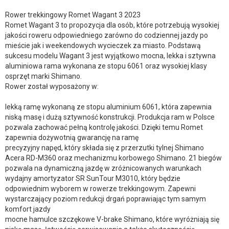
Rower trekkingowy Romet Wagant 3 2023
Romet Wagant 3 to propozycja dla osób, które potrzebują wysokiej
jakości roweru odpowiedniego zarówno do codziennej jazdy po
mieście jak i weekendowych wycieczek za miasto. Podstawą
sukcesu modelu Wagant 3 jest wyjątkowo mocna, lekka i sztywna
aluminiowa rama wykonana ze stopu 6061 oraz wysokiej klasy
osprzęt marki Shimano.
Rower został wyposażony w:
lekką ramę wykonaną ze stopu aluminium 6061, która zapewnia
niską masę i dużą sztywność konstrukcji. Produkcja ram w Polsce
pozwala zachować pełną kontrolę jakości. Dzięki temu Romet
zapewnia dożywotnią gwarancję na ramę
precyzyjny napęd, który składa się z przerzutki tylnej Shimano
Acera RD-M360 oraz mechanizmu korbowego Shimano. 21 biegów
pozwala na dynamiczną jazdę w zróżnicowanych warunkach
wydajny amortyzator SR SunTour M3010, który będzie
odpowiednim wyborem w rowerze trekkingowym. Zapewni
wystarczający poziom redukcji drgań poprawiając tym samym
komfort jazdy
mocne hamulce szczękowe V-brake Shimano, które wyróżniają się