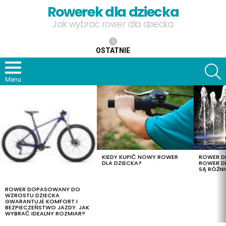
Rowerek dla dziecka
Jak wybrać rower dla dziecka
OSTATNIE
S
Menu
OSTATNIE
TREŚCI
KIEDY KUPIĆ NOWY ROWER
ROWER DL
DLA DZIECKA?
ROWER DL
SĄ RÓŻNI
ROWER DOPASOWANY DO
WZROSTU DZIECKA
GWARANTUJE KOMFORT I
BEZPIECZEŃSTWO JAZDY. JAK
WYBRAĆ IDEALNY ROZMIAR?