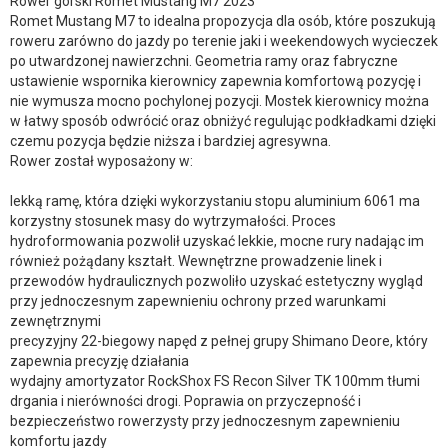
Rower górski Romet Mustang M7 2023
Romet Mustang M7 to idealna propozycja dla osób, które poszukują
roweru zarówno do jazdy po terenie jaki i weekendowych wycieczek
po utwardzonej nawierzchni. Geometria ramy oraz fabryczne
ustawienie wspornika kierownicy zapewnia komfortową pozycję i
nie wymusza mocno pochylonej pozycji. Mostek kierownicy można
w łatwy sposób odwrócić oraz obniżyć regulując podkładkami dzięki
czemu pozycja będzie niższa i bardziej agresywna.
Rower został wyposażony w:
lekką ramę, która dzięki wykorzystaniu stopu aluminium 6061 ma
korzystny stosunek masy do wytrzymałości. Proces
hydroformowania pozwolił uzyskać lekkie, mocne rury nadając im
również pożądany kształt. Wewnętrzne prowadzenie linek i
przewodów hydraulicznych pozwoliło uzyskać estetyczny wygląd
przy jednoczesnym zapewnieniu ochrony przed warunkami
zewnętrznymi
precyzyjny 22-biegowy napęd z pełnej grupy Shimano Deore, który
zapewnia precyzję działania
wydajny amortyzator RockShox FS Recon Silver TK 100mm tłumi
drgania i nierówności drogi. Poprawia on przyczepność i
bezpieczeństwo rowerzysty przy jednoczesnym zapewnieniu
komfortu jazdy