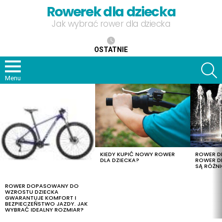
Rowerek dla dziecka
Jak wybrać rower dla dziecka
OSTATNIE
S
Menu
OSTATNIE
TREŚCI
KIEDY KUPIĆ NOWY ROWER
ROWER DL
DLA DZIECKA?
ROWER DL
SĄ RÓŻNI
ROWER DOPASOWANY DO
WZROSTU DZIECKA
GWARANTUJE KOMFORT I
BEZPIECZEŃSTWO JAZDY. JAK
WYBRAĆ IDEALNY ROZMIAR?