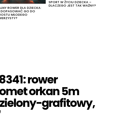
SPORT W ŻYCIU DZIECKA –
DLACZEGO JEST TAK WAŻNY?
ALNY ROWER DLA DZIECKA:
K DOPASOWAĆ GO DO
ROSTU MŁODEGO
WERZYSTY?
8341: rower
romet orkan 5m
 zielony-grafitowy,
″