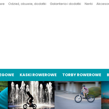
owe
Odzież, obuwie, dodatki
Galanteria i dodatki
Nerki
Akceso
IEGOWE
KASKI ROWEROWE
TORBY ROWEROWE