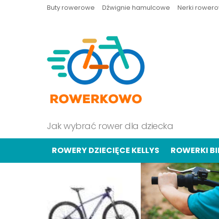
Buty rowerowe
Dźwignie hamulcowe
Nerki rower
Jak wybrać rower dla dziecka
ROWERY DZIECIĘCE KELLYS
ROWERKI B
OSTATNIE
TREŚCI