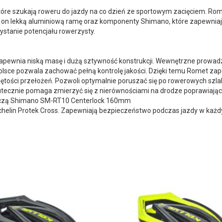
re szukają roweru do jazdy na co dzień ze sportowym zacięciem. Rome
 on lekką aluminiową ramę oraz komponenty Shimano, które zapewnia
stanie potencjału rowerzysty.
zapewnia niską masę i dużą sztywność konstrukcji. Wewnętrzne prowa
sce pozwala zachować pełną kontrolę jakości. Dzięki temu Romet za
ętości przełożeń. Pozwoli optymalnie poruszać się po rowerowych szl
utecznie pomaga zmierzyć się z nierównościami na drodze poprawiają
rczą Shimano SM-RT10 Centerlock 160mm
elin Protek Cross. Zapewniają bezpieczeństwo podczas jazdy w każ