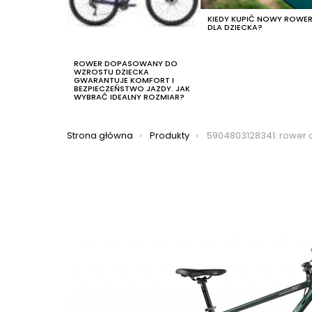
KIEDY KUPIĆ NOWY ROWE
DLA DZIECKA?
ROWER DOPASOWANY DO
WZROSTU DZIECKA
GWARANTUJE KOMFORT I
BEZPIECZEŃSTWO JAZDY. JAK
WYBRAĆ IDEALNY ROZMIAR?
Jesteś tutaj:
Strona główna
Produkty
5904803128341: rower crossowy romet orkan 5m 2023, kolor z