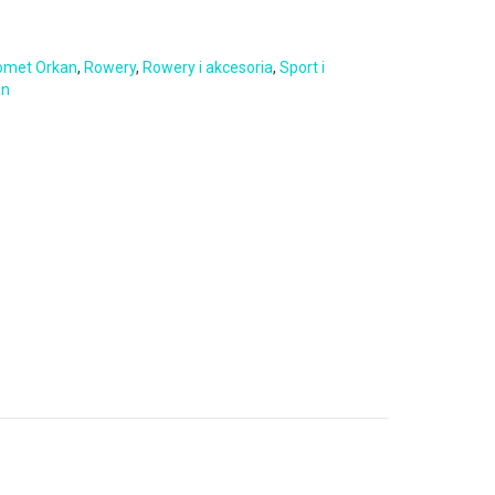
omet Orkan
,
Rowery
,
Rowery i akcesoria
,
Sport i
an