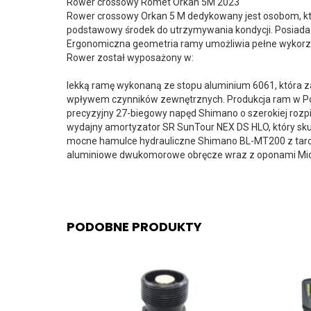
Rower crossowy Romet Orkan 5M 2023
Rower crossowy Orkan 5 M dedykowany jest osobom, któ
podstawowy środek do utrzymywania kondycji. Posiada
Ergonomiczna geometria ramy umożliwia pełne wykorzy
Rower został wyposażony w:
lekką ramę wykonaną ze stopu aluminium 6061, która 
wpływem czynników zewnętrznych. Produkcja ram w Pol
precyzyjny 27-biegowy napęd Shimano o szerokiej rozpi
wydajny amortyzator SR SunTour NEX DS HLO, który sk
mocne hamulce hydrauliczne Shimano BL-MT200 z ta
aluminiowe dwukomorowe obręcze wraz z oponami Mich
PODOBNE PRODUKTY