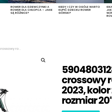
R
ROWER DLA DZIEWCZYNKI A
KIEDY I CZY W OGÓLE WARTO
IDE
ROWER DLA CHŁOPCA – JAKIE
KUPIĆ DZIECKU ROWER
JA
SĄ RÓŻNICE?
GÓRSKI?
WZ
RO
ielony-grafitowy, rozmiar 20″
590480312
crossowy 
2023, kolor
rozmiar 20