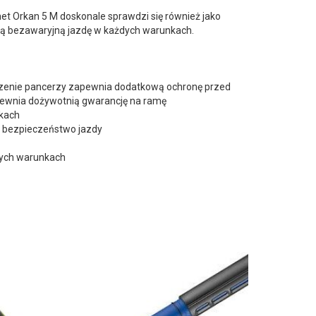
t Orkan 5 M doskonale sprawdzi się również jako
ją bezawaryjną jazdę w każdych warunkach.
dzenie pancerzy zapewnia dodatkową ochronę przed
pewnia dożywotnią gwarancję na ramę
akach
c bezpieczeństwo jazdy
dych warunkach