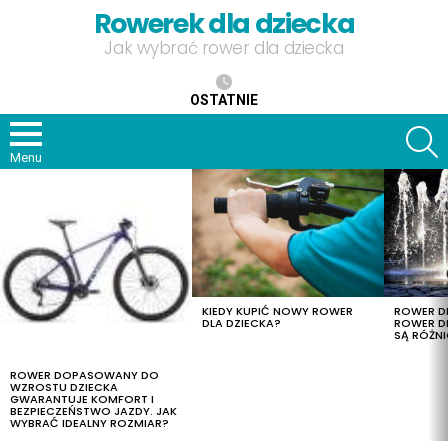
Rowerek dla dziecka
Jak wybrać rower dla dziecka
OSTATNIE
S
Menu
OSTATNIE
TREŚCI
KIEDY KUPIĆ NOWY ROWER
ROWER DL
DLA DZIECKA?
ROWER DL
SĄ RÓŻNI
ROWER DOPASOWANY DO
WZROSTU DZIECKA
GWARANTUJE KOMFORT I
BEZPIECZEŃSTWO JAZDY. JAK
WYBRAĆ IDEALNY ROZMIAR?