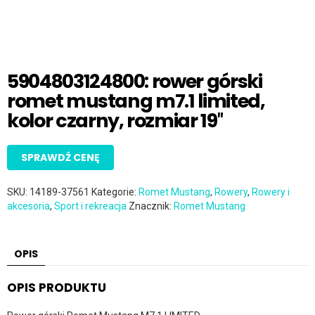
5904803124800: rower górski
romet mustang m7.1 limited,
kolor czarny, rozmiar 19″
SPRAWDŹ CENĘ
SKU:
14189-37561
Kategorie:
Romet Mustang
,
Rowery
,
Rowery i
akcesoria
,
Sport i rekreacja
Znacznik:
Romet Mustang
OPIS
OPIS PRODUKTU