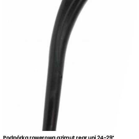
Podpórka rowerowa azimut rear uni 24-29″