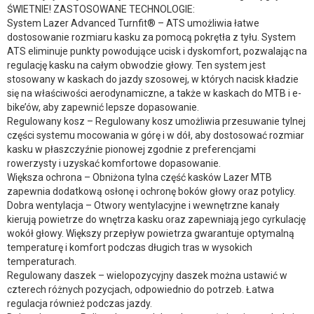
ŚWIETNIE! ZASTOSOWANE TECHNOLOGIE:
System Lazer Advanced Turnfit® – ATS umożliwia łatwe
dostosowanie rozmiaru kasku za pomocą pokrętła z tyłu. System
ATS eliminuje punkty powodujące ucisk i dyskomfort, pozwalając na
regulację kasku na całym obwodzie głowy. Ten system jest
stosowany w kaskach do jazdy szosowej, w których nacisk kładzie
się na właściwości aerodynamiczne, a także w kaskach do MTB i e-
bike’ów, aby zapewnić lepsze dopasowanie.
Regulowany kosz – Regulowany kosz umożliwia przesuwanie tylnej
części systemu mocowania w górę i w dół, aby dostosować rozmiar
kasku w płaszczyźnie pionowej zgodnie z preferencjami
rowerzysty i uzyskać komfortowe dopasowanie.
Większa ochrona – Obniżona tylna część kasków Lazer MTB
zapewnia dodatkową osłonę i ochronę boków głowy oraz potylicy.
Dobra wentylacja – Otwory wentylacyjne i wewnętrzne kanały
kierują powietrze do wnętrza kasku oraz zapewniają jego cyrkulację
wokół głowy. Większy przepływ powietrza gwarantuje optymalną
temperaturę i komfort podczas długich tras w wysokich
temperaturach.
Regulowany daszek – wielopozycyjny daszek można ustawić w
czterech różnych pozycjach, odpowiednio do potrzeb. Łatwa
regulacja również podczas jazdy.