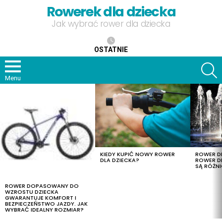
Rowerek dla dziecka
Jak wybrać rower dla dziecka
OSTATNIE
S
Menu
OSTATNIE
TREŚCI
KIEDY KUPIĆ NOWY ROWER
ROWER DL
DLA DZIECKA?
ROWER DL
SĄ RÓŻNI
ROWER DOPASOWANY DO
WZROSTU DZIECKA
GWARANTUJE KOMFORT I
BEZPIECZEŃSTWO JAZDY. JAK
WYBRAĆ IDEALNY ROZMIAR?