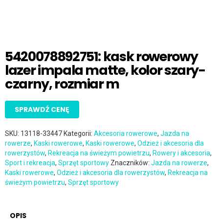
5420078892751: kask rowerowy
lazer impala matte, kolor szary-
czarny, rozmiar m
SPRAWDŹ CENĘ
SKU:
13118-33447
Kategorii:
Akcesoria rowerowe
,
Jazda na
rowerze
,
Kaski rowerowe
,
Kaski rowerowe
,
Odzież i akcesoria dla
rowerzystów
,
Rekreacja na świeżym powietrzu
,
Rowery i akcesoria
,
Sport i rekreacja
,
Sprzęt sportowy
Znaczników:
Jazda na rowerze
,
Kaski rowerowe
,
Odzież i akcesoria dla rowerzystów
,
Rekreacja na
świeżym powietrzu
,
Sprzęt sportowy
OPIS