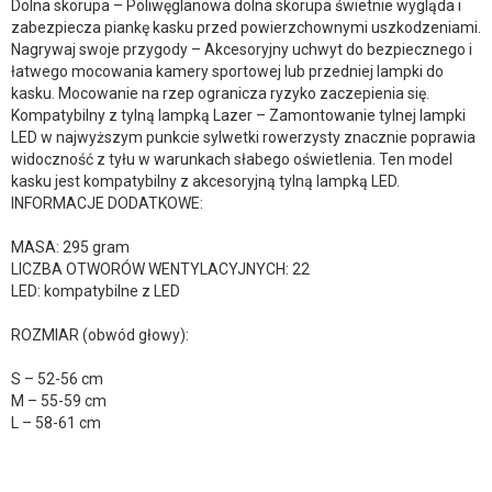
Dolna skorupa – Poliwęglanowa dolna skorupa świetnie wygląda i
zabezpiecza piankę kasku przed powierzchownymi uszkodzeniami.
Nagrywaj swoje przygody – Akcesoryjny uchwyt do bezpiecznego i
łatwego mocowania kamery sportowej lub przedniej lampki do
kasku. Mocowanie na rzep ogranicza ryzyko zaczepienia się.
Kompatybilny z tylną lampką Lazer – Zamontowanie tylnej lampki
LED w najwyższym punkcie sylwetki rowerzysty znacznie poprawia
widoczność z tyłu w warunkach słabego oświetlenia. Ten model
kasku jest kompatybilny z akcesoryjną tylną lampką LED.
INFORMACJE DODATKOWE:
MASA: 295 gram
LICZBA OTWORÓW WENTYLACYJNYCH: 22
LED: kompatybilne z LED
ROZMIAR (obwód głowy):
S – 52-56 cm
M – 55-59 cm
L – 58-61 cm