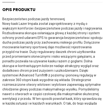
OPIS PRODUKTU
Bezpieczeństwo podczas jazdy terenowej
Nowy kask Lazer Impala został zaprojektowany z myślą o
większym komforcie i bezpieczeństwie podczas jazdy i nagrywania.
Rozbudowana skorupa osłaniająca głowę z każdej strony i system
ochrony przed udarami EPS to gwarancja bezpieczeństwa i spokoju
ducha podczas jazdy przy zachowaniu niskiego profilu. Dołączone
mocowanie kamery sportowej daje możliwość rejestrowania
przygód na trasie. Duży regulowany daszek chroni użytkownika
przed promieniami słonecznymi i nisko wiszącymi gałęziami, a
ponadto pozwala na używanie kasku razem z goglami. Dolna
skorupa w kontrastującym kolorze nadaje atrakcyjny wygląd oraz
dodatkowo chroni przed zużyciem i uszkodzeniami. Dzięki
systemowi Advanced Turnfit® z poziomą i pionową regulacją w
zakresie 360 stopni kask wygodnie się wkłada. Strategicznie
rozmieszczone otwory wlotowe i wylotowe zapewniają optymalne
chłodzenie głowy podczas maksymalnego wysiłku. Pomyśleliśmy
nawet o otworach w części czołowej dla maksymalnie skutecznej
wentylacji z przodu. W ten sposób powstał kask, który sprawdza się
w każdej sytuacji i w każdych warunkach. O tak, do tego wygląda