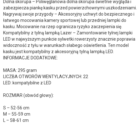
Dolna skorupa – Poliwęglanowa dolna skorupa świetnie wygląda i
zabezpiecza piankę kasku przed powierzchownymi uszkodzeniami.
Nagrywaj swoje przygody – Akcesoryjny uchwyt do bezpiecznego i
łatwego mocowania kamery sportowej lub przedniej lampki do
kasku. Mocowanie na rzep ogranicza ryzyko zaczepienia się.
Kompatybilny z tylną lampką Lazer – Zamontowanie tylnej lampki
LED w najwyższym punkcie sylwetki rowerzysty znacznie poprawia
widoczność z tyłu w warunkach słabego oświetlenia. Ten model
kasku jest kompatybilny z akcesoryjną tylną lampką LED.
INFORMACJE DODATKOWE:
MASA: 295 gram
LICZBA OTWORÓW WENTYLACYJNYCH: 22
LED: kompatybilne z LED
ROZMIAR (obwód głowy):
S – 52-56 cm
M – 55-59 cm
L – 58-61 cm