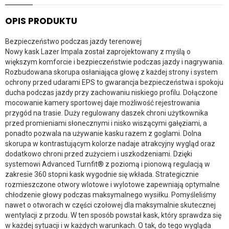
OPIS PRODUKTU
Bezpieczeństwo podczas jazdy terenowej
Nowy kask Lazer Impala został zaprojektowany z myślą o
większym komforcie i bezpieczeństwie podczas jazdy i nagrywania.
Rozbudowana skorupa osłaniająca głowę z każdej strony i system
ochrony przed udarami EPS to gwarancja bezpieczeństwa i spokoju
ducha podczas jazdy przy zachowaniu niskiego profilu. Dołączone
mocowanie kamery sportowej daje możliwość rejestrowania
przygód na trasie. Duży regulowany daszek chroni użytkownika
przed promieniami słonecznymi i nisko wiszącymi gałęziami, a
ponadto pozwala na używanie kasku razem z goglami. Dolna
skorupa w kontrastującym kolorze nadaje atrakcyjny wygląd oraz
dodatkowo chroni przed zużyciem i uszkodzeniami. Dzięki
systemowi Advanced Turnfit® z poziomą i pionową regulacją w
zakresie 360 stopni kask wygodnie się wkłada. Strategicznie
rozmieszczone otwory wlotowe i wylotowe zapewniają optymalne
chłodzenie głowy podczas maksymalnego wysiłku. Pomyśleliśmy
nawet o otworach w części czołowej dla maksymalnie skutecznej
wentylacji z przodu. W ten sposób powstał kask, który sprawdza się
w każdej sytuacji i w każdych warunkach. O tak, do tego wygląda