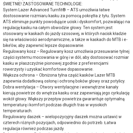
ŚWIETNIE! ZASTOSOWANE TECHNOLOGIE:
System Lazer Advanced Turnfit® – ATS umożliwia łatwe
dostosowanie rozmiaru kasku za pomocą pokrętła z tyłu. System
ATS eliminuje punkty powodujące ucisk i dyskomfort, pozwalając na
regulację kasku na całym obwodzie głowy. Ten system jest
stosowany w kaskach do jazdy szosowej, w których nacisk kładzie
się na właściwości aerodynamiczne, a także w kaskach do MTB i e-
bike’ów, aby zapewnić lepsze dopasowanie.
Regulowany kosz – Regulowany kosz umożliwia przesuwanie tylnej
części systemu mocowania w górę i w dół, aby dostosować rozmiar
kasku w płaszczyźnie pionowej zgodnie z preferencjami
rowerzysty i uzyskać komfortowe dopasowanie.
Większa ochrona – Obniżona tylna część kasków Lazer MTB
zapewnia dodatkową osłonę i ochronę boków głowy oraz potylicy.
Dobra wentylacja – Otwory wentylacyjne i wewnętrzne kanały
kierują powietrze do wnętrza kasku oraz zapewniają jego cyrkulację
wokół głowy. Większy przepływ powietrza gwarantuje optymalną
temperaturę i komfort podczas długich tras w wysokich
temperaturach.
Regulowany daszek – wielopozycyjny daszek można ustawić w
czterech różnych pozycjach, odpowiednio do potrzeb. Łatwa
regulacja również podczas jazdy.