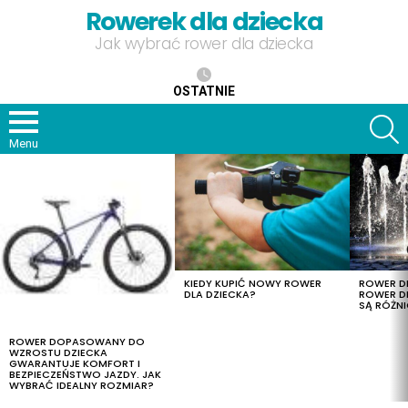
Rowerek dla dziecka
Jak wybrać rower dla dziecka
OSTATNIE
S
Menu
OSTATNIE
TREŚCI
KIEDY KUPIĆ NOWY ROWER
ROWER DL
DLA DZIECKA?
ROWER DL
SĄ RÓŻNI
ROWER DOPASOWANY DO
WZROSTU DZIECKA
GWARANTUJE KOMFORT I
BEZPIECZEŃSTWO JAZDY. JAK
WYBRAĆ IDEALNY ROZMIAR?