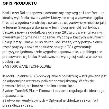
OPIS PRODUKTU
Kask Lazer Roller zapewnia ochronę, stylowy wygląd i komfort — to
idealny wybór dla rowerzystów, którzy nie chcą wydawać majątku.
Prosta i wygodna konstrukcja sprawdza się zarówno w mieście, jak i
w terenie. Skorupa wykonana w technologii in-mold jest lekka, a
daszek zapewnia dodatkową ochronę. 28 otworów wentylacyjnych
gwarantuje optymalne chłodzenie i wygodę w każdych warunkach.
Pokrętło z tyłu kasku służy do regulacji kosza, który pokrywa dużą
część potylicy. Łatwe w obsłudze pokrętło TS+ gwarantuje
precyzyjne i jednocześnie wygodne dopasowanie, zapobiegające
przesuwaniu się kasku. Błyskawicznie wyreguluj kask i wyrusz na
podbój tras.
ZASTOSOWANE TECHNOLOGIE:
In-Mold – pianka EPS (wysokiej jakości polistyren) wstrzykiwana jest
do odpornej na wstrząsy, polikarbonowej skorupy. W efekcie
powstaje lekka, ale bardzo stabilna konstrukcja.
System Turnfit® Plus – Pionowa i pozioma regulacja dla idealnego
dopasowania.
28 otworów wentylacyjnych – Optymalne chłodzenie i komfort
przez dłuższy czas.