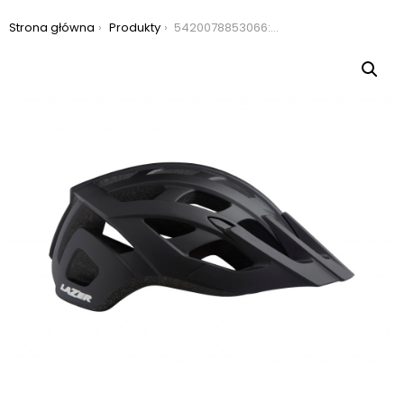
Jesteś tutaj:
Strona główna
Produkty
5420078853066: kask rowerowy lazer roller