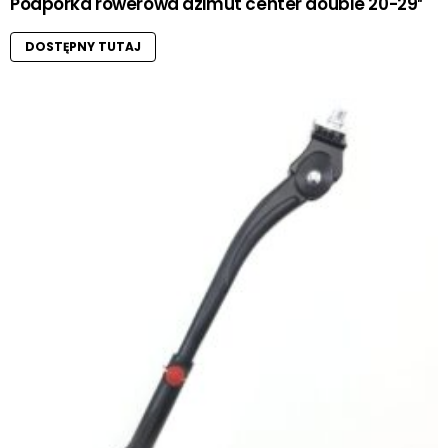
Podpórka rowerowa azimut center double 20-29″
DOSTĘPNY TUTAJ