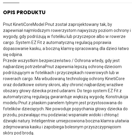
OPIS PRODUKTU
Pnut KinetiCoreModel Pnut został zaprojektowany tak, by
zapewniał najmłodszym rowerzystom najwyższy poziom ochrony i
wygody, gdy podróżują w foteliku lub przyczepce albo w rowerze
cargo. System EZ Fit z automatyczną regulacją poprawia
dopasowanie kasku, a boczną klamrę opracowaną dla dzieci łatwo
się odpina.
Przede wszystkim bezpieczeństwo / Ochrona wtedy, gdy jest
najbardziej potrzebnaPnut zapewnia lepszą ochronę dzieciom
podróżującym w fotelikach i przyczepkach rowerowych lub w
rowerach cargo. Ma wbudowaną technologię ochrony KinetiCore
oraz dodatkowe osłony skroni, aby chronić najbardziej wrażliwe
obszary głowy dziecka przed udarami. Do tego system EZ Fit z
automatyczną regulacją gwarantuje większą wygodę. Konstrukcja
modelu Pnut z płaskim panelem tylnym jest przystosowana do
fotelików dziecięcych. Nie powoduje popychania głowy dziecka do
przodu, pozwalając mu podziwiać wspaniałe widoki i chłonąć
dźwięki natury. Inteligentnie umiejscowiona boczna klamra ułatwia
zdejmowania kasku i zapobiega bolesnym przyszczypnięciom
skóry pod brodą.