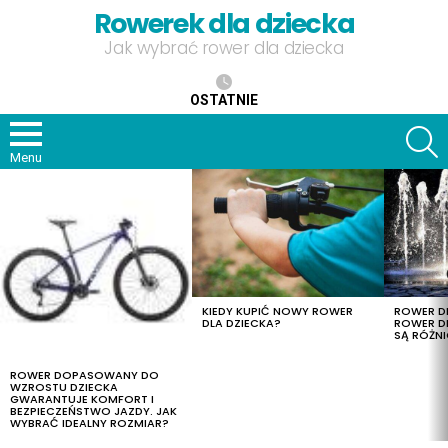
Rowerek dla dziecka
Jak wybrać rower dla dziecka
OSTATNIE
S
Menu
OSTATNIE
TREŚCI
KIEDY KUPIĆ NOWY ROWER
ROWER DL
DLA DZIECKA?
ROWER DL
SĄ RÓŻNI
ROWER DOPASOWANY DO
WZROSTU DZIECKA
GWARANTUJE KOMFORT I
BEZPIECZEŃSTWO JAZDY. JAK
WYBRAĆ IDEALNY ROZMIAR?