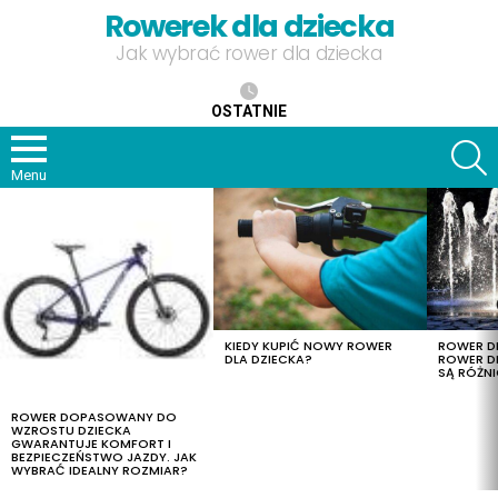
Rowerek dla dziecka
Jak wybrać rower dla dziecka
OSTATNIE
S
Menu
OSTATNIE
TREŚCI
KIEDY KUPIĆ NOWY ROWER
ROWER DL
DLA DZIECKA?
ROWER DL
SĄ RÓŻNI
ROWER DOPASOWANY DO
WZROSTU DZIECKA
GWARANTUJE KOMFORT I
BEZPIECZEŃSTWO JAZDY. JAK
WYBRAĆ IDEALNY ROZMIAR?