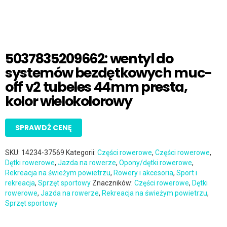
5037835209662: wentyl do
systemów bezdętkowych muc-
off v2 tubeles 44mm presta,
kolor wielokolorowy
SPRAWDŹ CENĘ
SKU:
14234-37569
Kategorii:
Części rowerowe
,
Części rowerowe
,
Dętki rowerowe
,
Jazda na rowerze
,
Opony/dętki rowerowe
,
Rekreacja na świeżym powietrzu
,
Rowery i akcesoria
,
Sport i
rekreacja
,
Sprzęt sportowy
Znaczników:
Części rowerowe
,
Dętki
rowerowe
,
Jazda na rowerze
,
Rekreacja na świeżym powietrzu
,
Sprzęt sportowy