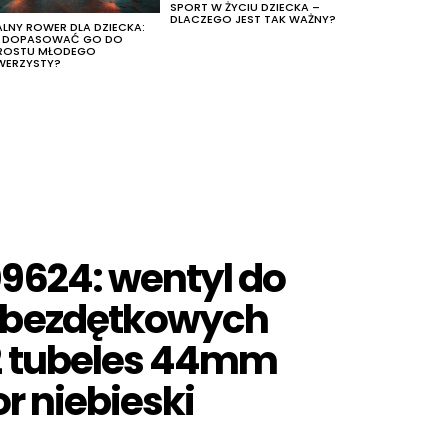
SPORT W ŻYCIU DZIECKA –
DLACZEGO JEST TAK WAŻNY?
ALNY ROWER DLA DZIECKA:
K DOPASOWAĆ GO DO
ROSTU MŁODEGO
WERZYSTY?
9624: wentyl do
 bezdętkowych
2 tubeles 44mm
or niebieski