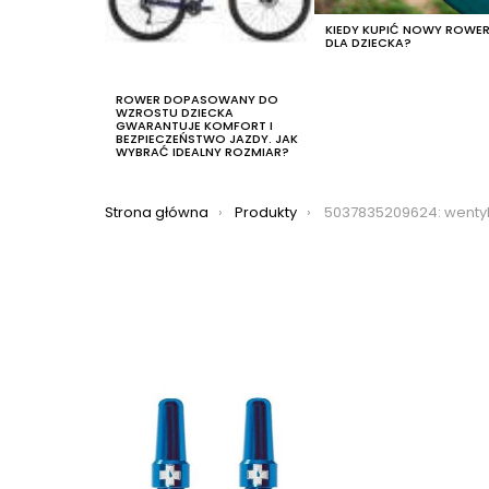
KIEDY KUPIĆ NOWY ROWE
DLA DZIECKA?
ROWER DOPASOWANY DO
WZROSTU DZIECKA
GWARANTUJE KOMFORT I
BEZPIECZEŃSTWO JAZDY. JAK
WYBRAĆ IDEALNY ROZMIAR?
Jesteś tutaj:
Strona główna
Produkty
5037835209624: wentyl do systemów bezdętkowych muc-off v2 tub