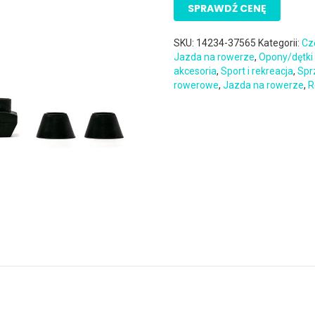
SPRAWDŹ CENĘ
SKU:
14234-37565
Kategorii:
Cz
Jazda na rowerze
,
Opony/dętki
akcesoria
,
Sport i rekreacja
,
Spr
rowerowe
,
Jazda na rowerze
,
R