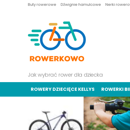
Buty rowerowe
Dźwignie hamulcowe
Nerki rower
Jak wybrać rower dla dziecka
ROWERY DZIECIĘCE KELLYS
ROWERKI B
OSTATNIE
TREŚCI