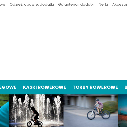
owe
Odzież, obuwie, dodatki
Galanteria i dodatki
Nerki
Akceso
IEGOWE
KASKI ROWEROWE
TORBY ROWEROWE