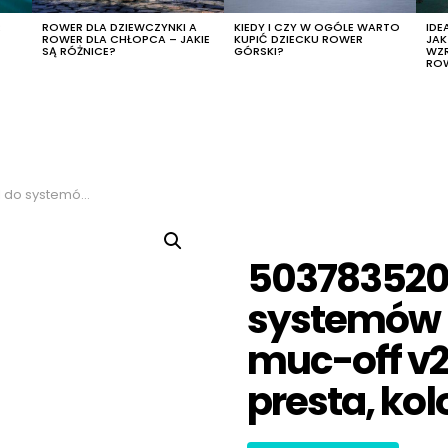
R
ROWER DLA DZIEWCZYNKI A
KIEDY I CZY W OGÓLE WARTO
IDE
ROWER DLA CHŁOPCA – JAKIE
KUPIĆ DZIECKU ROWER
JA
SĄ RÓŻNICE?
GÓRSKI?
WZ
RO
eles 44mm presta, kolor niebieski
503783520
systemów
muc-off v
presta, kol