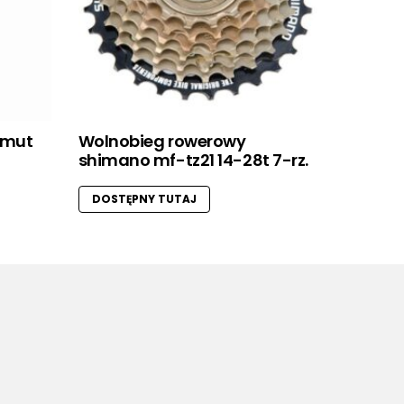
imut
Wolnobieg rowerowy
shimano mf-tz21 14-28t 7-rz.
DOSTĘPNY TUTAJ