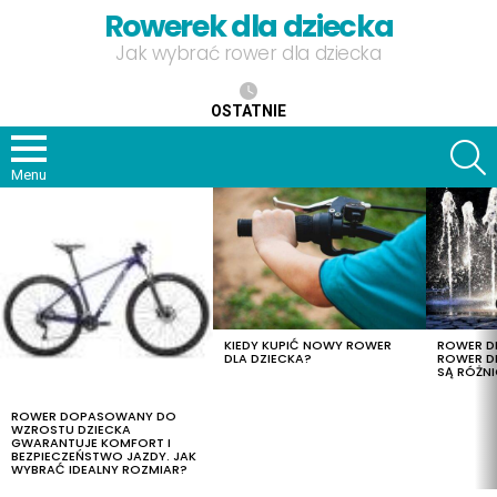
Rowerek dla dziecka
Jak wybrać rower dla dziecka
OSTATNIE
S
Menu
OSTATNIE
TREŚCI
KIEDY KUPIĆ NOWY ROWER
ROWER DL
DLA DZIECKA?
ROWER DL
SĄ RÓŻNI
ROWER DOPASOWANY DO
WZROSTU DZIECKA
GWARANTUJE KOMFORT I
BEZPIECZEŃSTWO JAZDY. JAK
WYBRAĆ IDEALNY ROZMIAR?