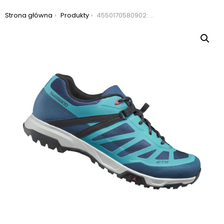
Jesteś tutaj:
Strona główna
Produkty
4550170580902: buty shimano sh-et500 damskie niebieskie 38