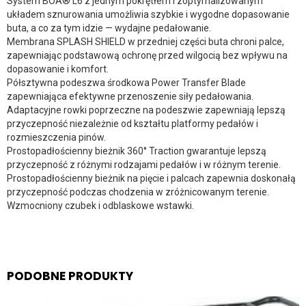
System BOA® L6 z jednym pokrętłem i zoptymalizowanym
układem sznurowania umożliwia szybkie i wygodne dopasowanie
buta, a co za tym idzie — wydajne pedałowanie.
Membrana SPLASH SHIELD w przedniej części buta chroni palce,
zapewniając podstawową ochronę przed wilgocią bez wpływu na
dopasowanie i komfort.
Półsztywna podeszwa środkowa Power Transfer Blade
zapewniająca efektywne przenoszenie siły pedałowania.
Adaptacyjne rowki poprzeczne na podeszwie zapewniają lepszą
przyczepność niezależnie od kształtu platformy pedałów i
rozmieszczenia pinów.
Prostopadłościenny bieżnik 360° Traction gwarantuje lepszą
przyczepność z różnymi rodzajami pedałów i w różnym terenie.
Prostopadłościenny bieżnik na pięcie i palcach zapewnia doskonałą
przyczepność podczas chodzenia w zróżnicowanym terenie.
Wzmocniony czubek i odblaskowe wstawki.
PODOBNE PRODUKTY