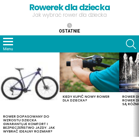
Rowerek dla dziecka
Jak wybrać rower dla dziecka
OSTATNIE
S
Menu
OSTATNIE
TREŚCI
KIEDY KUPIĆ NOWY ROWER
ROWER DL
DLA DZIECKA?
ROWER DL
SĄ RÓŻNI
ROWER DOPASOWANY DO
WZROSTU DZIECKA
GWARANTUJE KOMFORT I
BEZPIECZEŃSTWO JAZDY. JAK
WYBRAĆ IDEALNY ROZMIAR?