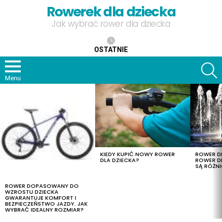
Rowerek dla dziecka
Jak wybrać rower dla dziecka
OSTATNIE
S
Menu
OSTATNIE
TREŚCI
KIEDY KUPIĆ NOWY ROWER
ROWER DL
DLA DZIECKA?
ROWER DL
SĄ RÓŻNI
ROWER DOPASOWANY DO
WZROSTU DZIECKA
GWARANTUJE KOMFORT I
BEZPIECZEŃSTWO JAZDY. JAK
WYBRAĆ IDEALNY ROZMIAR?