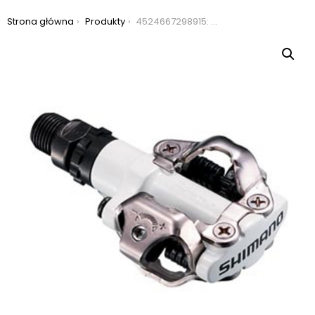
Jesteś tutaj:
Strona główna
Produkty
4524667298915: pedały shimano spd m520 + bloki białe