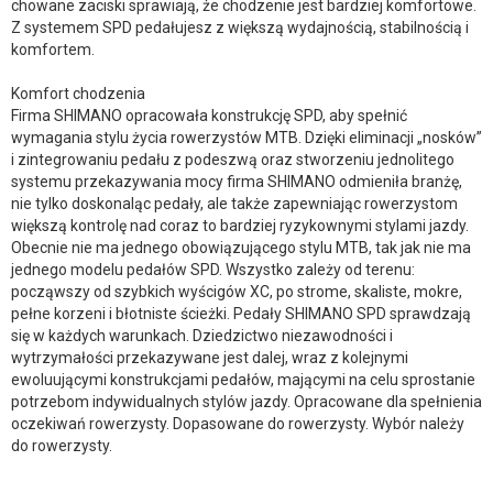
chowane zaciski sprawiają, że chodzenie jest bardziej komfortowe.
Z systemem SPD pedałujesz z większą wydajnością, stabilnością i
komfortem.
Komfort chodzenia
Firma SHIMANO opracowała konstrukcję SPD, aby spełnić
wymagania stylu życia rowerzystów MTB. Dzięki eliminacji „nosków”
i zintegrowaniu pedału z podeszwą oraz stworzeniu jednolitego
systemu przekazywania mocy firma SHIMANO odmieniła branżę,
nie tylko doskonaląc pedały, ale także zapewniając rowerzystom
większą kontrolę nad coraz to bardziej ryzykownymi stylami jazdy.
Obecnie nie ma jednego obowiązującego stylu MTB, tak jak nie ma
jednego modelu pedałów SPD. Wszystko zależy od terenu:
począwszy od szybkich wyścigów XC, po strome, skaliste, mokre,
pełne korzeni i błotniste ścieżki. Pedały SHIMANO SPD sprawdzają
się w każdych warunkach. Dziedzictwo niezawodności i
wytrzymałości przekazywane jest dalej, wraz z kolejnymi
ewoluującymi konstrukcjami pedałów, mającymi na celu sprostanie
potrzebom indywidualnych stylów jazdy. Opracowane dla spełnienia
oczekiwań rowerzysty. Dopasowane do rowerzysty. Wybór należy
do rowerzysty.