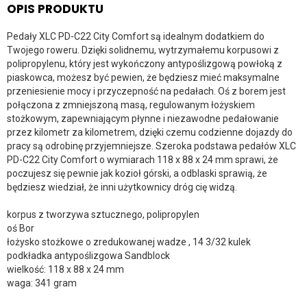
OPIS PRODUKTU
Pedały XLC PD-C22 City Comfort są idealnym dodatkiem do
Twojego roweru. Dzięki solidnemu, wytrzymałemu korpusowi z
polipropylenu, który jest wykończony antypoślizgową powłoką z
piaskowca, możesz być pewien, że będziesz mieć maksymalne
przeniesienie mocy i przyczepność na pedałach. Oś z borem jest
połączona z zmniejszoną masą, regulowanym łożyskiem
stożkowym, zapewniającym płynne i niezawodne pedałowanie
przez kilometr za kilometrem, dzięki czemu codzienne dojazdy do
pracy są odrobinę przyjemniejsze. Szeroka podstawa pedałów XLC
PD-C22 City Comfort o wymiarach 118 x 88 x 24 mm sprawi, że
poczujesz się pewnie jak kozioł górski, a odblaski sprawią, że
będziesz wiedział, że inni użytkownicy dróg cię widzą.
korpus z tworzywa sztucznego, polipropylen
oś Bor
łożysko stożkowe o zredukowanej wadze , 14 3/32 kulek
podkładka antypoślizgowa Sandblock
wielkość: 118 x 88 x 24 mm
waga: 341 gram