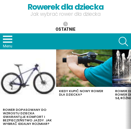
Rowerek dla dziecka
Jak wybrać rower dla dziecka
OSTATNIE
S
Menu
OSTATNIE
TREŚCI
KIEDY KUPIĆ NOWY ROWER
ROWER DL
DLA DZIECKA?
ROWER DL
SĄ RÓŻNI
ROWER DOPASOWANY DO
WZROSTU DZIECKA
GWARANTUJE KOMFORT I
BEZPIECZEŃSTWO JAZDY. JAK
WYBRAĆ IDEALNY ROZMIAR?