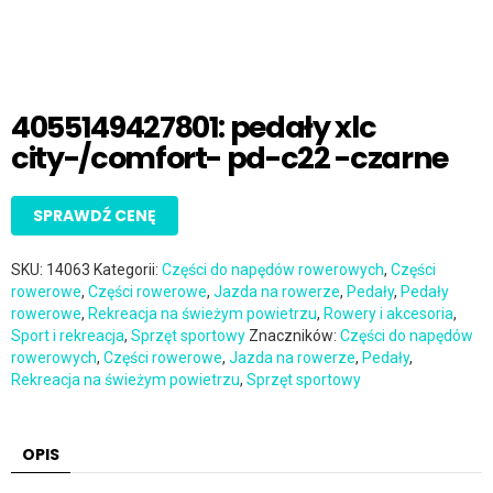
4055149427801: pedały xlc
city-/comfort- pd-c22 -czarne
SPRAWDŹ CENĘ
SKU:
14063
Kategorii:
Części do napędów rowerowych
,
Części
rowerowe
,
Części rowerowe
,
Jazda na rowerze
,
Pedały
,
Pedały
rowerowe
,
Rekreacja na świeżym powietrzu
,
Rowery i akcesoria
,
Sport i rekreacja
,
Sprzęt sportowy
Znaczników:
Części do napędów
rowerowych
,
Części rowerowe
,
Jazda na rowerze
,
Pedały
,
Rekreacja na świeżym powietrzu
,
Sprzęt sportowy
OPIS