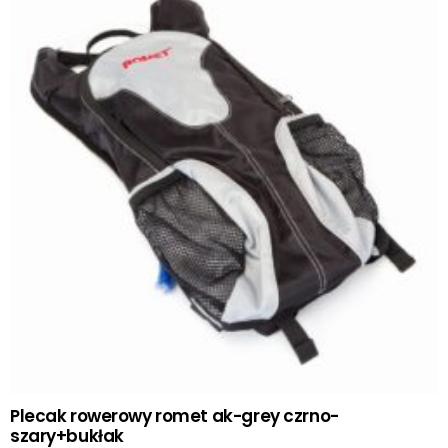
Plecak rowerowy romet ak-grey czrno-
szary+bukłak