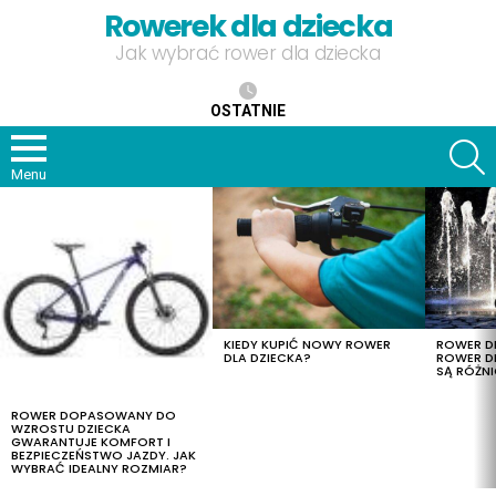
Rowerek dla dziecka
Jak wybrać rower dla dziecka
OSTATNIE
S
Menu
OSTATNIE
TREŚCI
KIEDY KUPIĆ NOWY ROWER
ROWER DL
DLA DZIECKA?
ROWER DL
SĄ RÓŻNI
ROWER DOPASOWANY DO
WZROSTU DZIECKA
GWARANTUJE KOMFORT I
BEZPIECZEŃSTWO JAZDY. JAK
WYBRAĆ IDEALNY ROZMIAR?