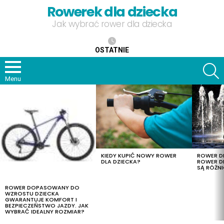
Rowerek dla dziecka
Jak wybrać rower dla dziecka
OSTATNIE
S
Menu
OSTATNIE
TREŚCI
KIEDY KUPIĆ NOWY ROWER
ROWER DL
DLA DZIECKA?
ROWER DL
SĄ RÓŻNI
ROWER DOPASOWANY DO
WZROSTU DZIECKA
GWARANTUJE KOMFORT I
BEZPIECZEŃSTWO JAZDY. JAK
WYBRAĆ IDEALNY ROZMIAR?