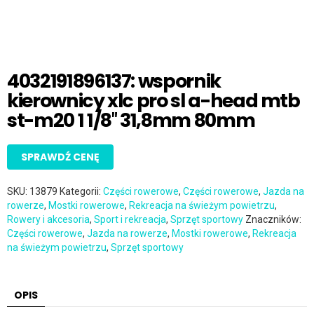
4032191896137: wspornik
kierownicy xlc pro sl a-head mtb
st-m20 1 1/8″ 31,8mm 80mm
SPRAWDŹ CENĘ
SKU:
13879
Kategorii:
Części rowerowe
,
Części rowerowe
,
Jazda na
rowerze
,
Mostki rowerowe
,
Rekreacja na świeżym powietrzu
,
Rowery i akcesoria
,
Sport i rekreacja
,
Sprzęt sportowy
Znaczników:
Części rowerowe
,
Jazda na rowerze
,
Mostki rowerowe
,
Rekreacja
na świeżym powietrzu
,
Sprzęt sportowy
OPIS