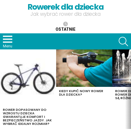
Rowerek dla dziecka
Jak wybrać rower dla dziecka
OSTATNIE
S
Menu
OSTATNIE
TREŚCI
KIEDY KUPIĆ NOWY ROWER
ROWER DL
DLA DZIECKA?
ROWER DL
SĄ RÓŻNI
ROWER DOPASOWANY DO
WZROSTU DZIECKA
GWARANTUJE KOMFORT I
BEZPIECZEŃSTWO JAZDY. JAK
WYBRAĆ IDEALNY ROZMIAR?