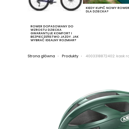
KIEDY KUPIĆ NOWY ROWE
DLA DZIECKA?
ROWER DOPASOWANY DO
WZROSTU DZIECKA
GWARANTUJE KOMFORT I
BEZPIECZEŃSTWO JAZDY. JAK
WYBRAĆ IDEALNY ROZMIAR?
Jesteś tutaj:
Strona główna
Produkty
4003318872402: kask rowerowy abus macator, 