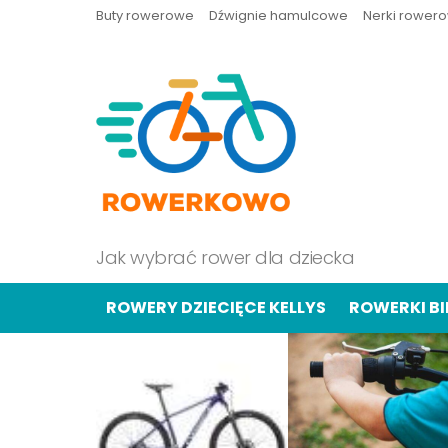
Buty rowerowe
Dźwignie hamulcowe
Nerki rower
Jak wybrać rower dla dziecka
ROWERY DZIECIĘCE KELLYS
ROWERKI B
OSTATNIE
TREŚCI