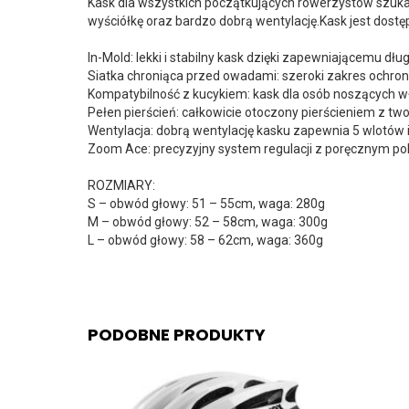
Kask dla wszystkich początkujących rowerzystów szuka
wyściółkę oraz bardzo dobrą wentylację.Kask jest do
In-Mold: lekki i stabilny kask dzięki zapewniającemu dł
Siatka chroniąca przed owadami: szeroki zakres ochr
Kompatybilność z kucykiem: kask dla osób noszących wł
Pełen pierścień: całkowicie otoczony pierścieniem z 
Wentylacja: dobrą wentylację kasku zapewnia 5 wlotów 
Zoom Ace: precyzyjny system regulacji z poręcznym p
ROZMIARY:
S – obwód głowy: 51 – 55cm, waga: 280g
M – obwód głowy: 52 – 58cm, waga: 300g
L – obwód głowy: 58 – 62cm, waga: 360g
PODOBNE PRODUKTY