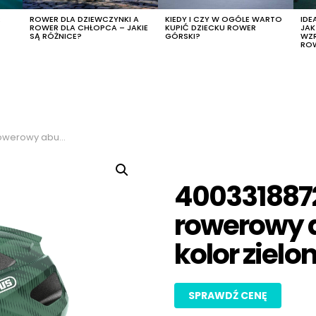
R
ROWER DLA DZIEWCZYNKI A
KIEDY I CZY W OGÓLE WARTO
IDE
ROWER DLA CHŁOPCA – JAKIE
KUPIĆ DZIECKU ROWER
JA
SĄ RÓŻNICE?
GÓRSKI?
WZ
RO
kolor zielony, rozmiar m
400331887
rowerowy 
kolor zielo
SPRAWDŹ CENĘ