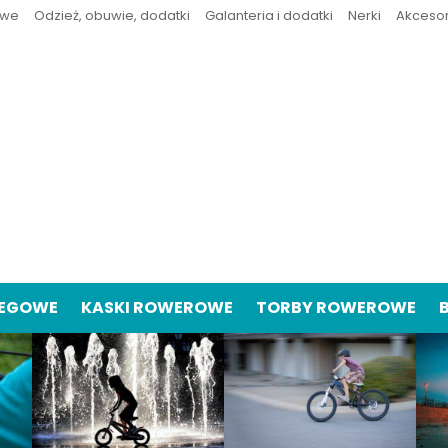
owe
Odzież, obuwie, dodatki
Galanteria i dodatki
Nerki
Akceso
IEGOWE
KASKI ROWEROWE
TORBY ROWEROWE