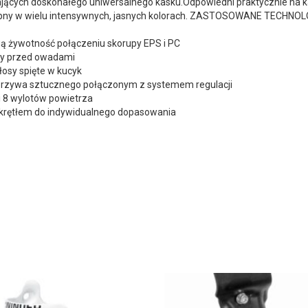
jących doskonałego uniwersalnego kasku.Odpowiedni praktycznie na k
stępny w wielu intensywnych, jasnych kolorach. ZASTOSOWANE TECHNOL
ugą żywotność połączeniu skorupy EPS i PC
ony przed owadami
osy spięte w kucyk
tworzywa sztucznego połączonym z systemem regulacji
i 8 wylotów powietrza
okrętłem do indywidualnego dopasowania