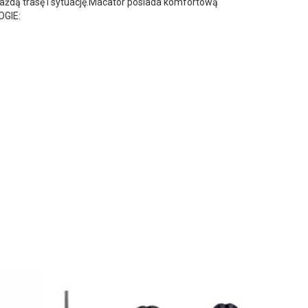
ażdą trasę i sytuację.Macator posiada komfortową
OGIE: