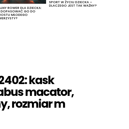
SPORT W ŻYCIU DZIECKA –
DLACZEGO JEST TAK WAŻNY?
ALNY ROWER DLA DZIECKA:
K DOPASOWAĆ GO DO
ROSTU MŁODEGO
WERZYSTY?
2402: kask
abus macator,
ny, rozmiar m