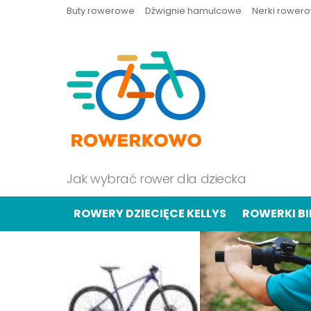
Buty rowerowe
Dźwignie hamulcowe
Nerki rower
Jak wybrać rower dla dziecka
ROWERY DZIECIĘCE KELLYS
ROWERKI B
OSTATNIE
TREŚCI