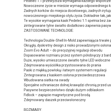
Pedelec 1.1 przewyższa wymagania każdego współcze
Nowoczesne życie w mieście wymaga odpowiedniego kask
Żadnych korków do miejsca docelowego, żadnych irytują
nowoczesnego miejskiego stylu życia. Dokładnie tak, j
Te wysokie wymagania kask Pedelec 1.1 spełnia bez żad
zintegrowane tylne światło dodatkowo zapewnia pasy
ZASTOSOWANE TECHNOLOGIE:
Technologia Double-Shell In-Mold zapewniająca trwał
Okrągły, dyskretny design z nisko prowadzonymi osłonami
Zoom Evo Adult – do precyzyjnej regulacji obwodu
Dopasowanie rozmiaru przez system półobręczy z ba
Duże, wysoko umieszczone światło tylne LED widoczne 
Zdejmowana wyściółka przystosowana do prania
Paski z miękką powłoką i łatwym systemem regulacji
Zintegrowana z kaskiem osłona przeciwdeszczowa
Wbudowana siatka na owady
Specjalne ochraniacze dolnej krawędzi chronią przed 
Pasywne bezpieczeństwo dzięki dużym odblaskom
Fidlock – zapięcie magnetyczne pod brodą
Zdejmowany daszek przeciwsłoneczny
ROZMIARY: