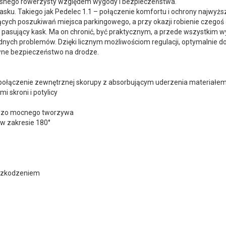
snego rowerzysty względem wygody i bezpieczeństwa.
u. Takiego jak Pedelec 1.1 – połączenie komfortu i ochrony najwyższe
cych poszukiwań miejsca parkingowego, a przy okazji robienie czegoś 
ak pasujący kask. Ma on chronić, być praktycznym, a przede wszystkim
nych problemów. Dzięki licznym możliwościom regulacji, optymalnie do
wne bezpieczeństwo na drodze.
e połączenie zewnętrznej skorupy z absorbującym uderzenia materiał
 skroni i potylicy
rdzo mocnego tworzywa
w zakresie 180°
uszkodzeniem