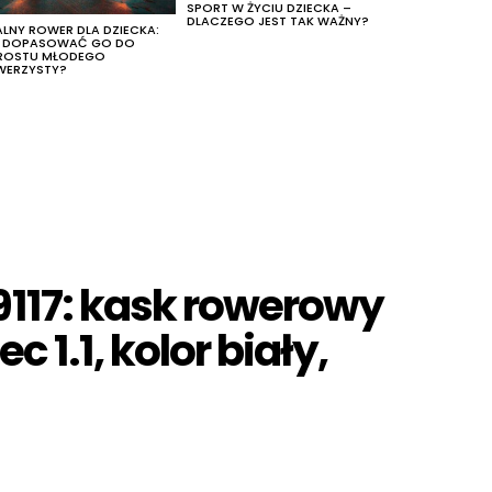
SPORT W ŻYCIU DZIECKA –
DLACZEGO JEST TAK WAŻNY?
ALNY ROWER DLA DZIECKA:
K DOPASOWAĆ GO DO
ROSTU MŁODEGO
WERZYSTY?
117: kask rowerowy
 1.1, kolor biały,