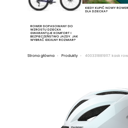
KIEDY KUPIĆ NOWY ROWE
DLA DZIECKA?
ROWER DOPASOWANY DO
WZROSTU DZIECKA
GWARANTUJE KOMFORT I
BEZPIECZEŃSTWO JAZDY. JAK
WYBRAĆ IDEALNY ROZMIAR?
Jesteś tutaj:
Strona główna
Produkty
4003318819117: kask rowerowy abus pedelec 1.1