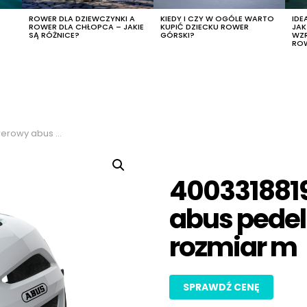
R
ROWER DLA DZIEWCZYNKI A
KIEDY I CZY W OGÓLE WARTO
IDE
ROWER DLA CHŁOPCA – JAKIE
KUPIĆ DZIECKU ROWER
JA
SĄ RÓŻNICE?
GÓRSKI?
WZ
RO
, kolor biały, rozmiar m
4003318819
abus pedelec
rozmiar m
SPRAWDŹ CENĘ