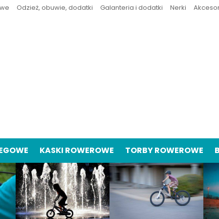
owe
Odzież, obuwie, dodatki
Galanteria i dodatki
Nerki
Akceso
IEGOWE
KASKI ROWEROWE
TORBY ROWEROWE