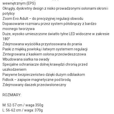
wewnętrznym (EPS)
Okrągły, dyskretny design z nisko prowadzonymi osłonami skroni i
potylicy
Zoom Evo Adult – do precyzyjnej regulacji obwodu
Dopasowanie rozmiaru przez system półobręczy z bardzo
mocnego tworzywa
Duże, wysoko umieszczone światło tylne LED widoczne w zakresie
180°
Zdejmowana wyściółka przystosowana do prania
Paski z miękką powłoką i łatwym systemem regulacji
Zintegrowana z kaskiem osłona przeciwdeszczowa
Wbudowana siatka na owady
Specjalne ochraniacze dolnej krawędzi chronią przed
uszkodzeniem
Pasywne bezpieczeństwo dzięki dużym odblaskom
Fidlock – zapięcie magnetyczne pod brodą
Zdejmowany daszek przeciwsłoneczny
ROZMIARY:
M: 52-57 cm / waga 350g
L: 56-62 cm / waga: 370g