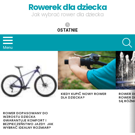
Rowerek dla dziecka
Jak wybrać rower dla dziecka
OSTATNIE
S
Menu
OSTATNIE
TREŚCI
KIEDY KUPIĆ NOWY ROWER
ROWER DL
DLA DZIECKA?
ROWER DL
SĄ RÓŻNI
ROWER DOPASOWANY DO
WZROSTU DZIECKA
GWARANTUJE KOMFORT I
BEZPIECZEŃSTWO JAZDY. JAK
WYBRAĆ IDEALNY ROZMIAR?