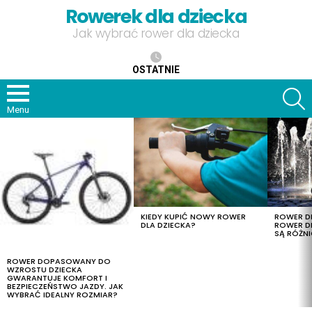
Rowerek dla dziecka
Jak wybrać rower dla dziecka
OSTATNIE
S
Menu
OSTATNIE
TREŚCI
KIEDY KUPIĆ NOWY ROWER
ROWER DL
DLA DZIECKA?
ROWER DL
SĄ RÓŻNI
ROWER DOPASOWANY DO
WZROSTU DZIECKA
GWARANTUJE KOMFORT I
BEZPIECZEŃSTWO JAZDY. JAK
WYBRAĆ IDEALNY ROZMIAR?