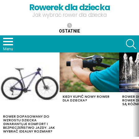
Rowerek dla dziecka
Jak wybrać rower dla dziecka
OSTATNIE
S
Menu
OSTATNIE
TREŚCI
KIEDY KUPIĆ NOWY ROWER
ROWER DL
DLA DZIECKA?
ROWER DL
SĄ RÓŻNI
ROWER DOPASOWANY DO
WZROSTU DZIECKA
GWARANTUJE KOMFORT I
BEZPIECZEŃSTWO JAZDY. JAK
WYBRAĆ IDEALNY ROZMIAR?