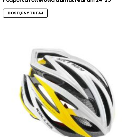
Podpórka rowerowa azimut rear uni 24-29″
DOSTĘPNY TUTAJ