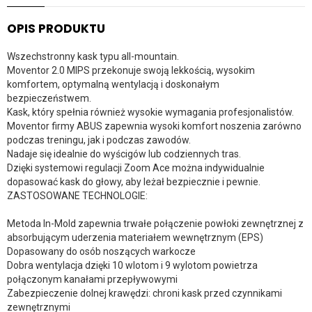
OPIS PRODUKTU
Wszechstronny kask typu all-mountain.
Moventor 2.0 MIPS przekonuje swoją lekkością, wysokim
komfortem, optymalną wentylacją i doskonałym
bezpieczeństwem.
Kask, który spełnia również wysokie wymagania profesjonalistów.
Moventor firmy ABUS zapewnia wysoki komfort noszenia zarówno
podczas treningu, jak i podczas zawodów.
Nadaje się idealnie do wyścigów lub codziennych tras.
Dzięki systemowi regulacji Zoom Ace można indywidualnie
dopasować kask do głowy, aby leżał bezpiecznie i pewnie.
ZASTOSOWANE TECHNOLOGIE:
Metoda In-Mold zapewnia trwałe połączenie powłoki zewnętrznej z
absorbującym uderzenia materiałem wewnętrznym (EPS)
Dopasowany do osób noszących warkocze
Dobra wentylacja dzięki 10 wlotom i 9 wylotom powietrza
połączonym kanałami przepływowymi
Zabezpieczenie dolnej krawędzi: chroni kask przed czynnikami
zewnętrznymi