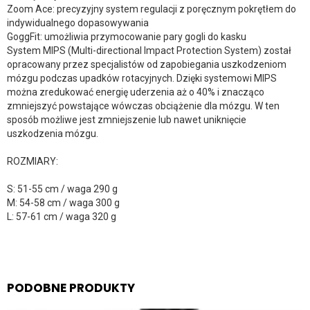
Zoom Ace: precyzyjny system regulacji z poręcznym pokrętłem do
indywidualnego dopasowywania
GoggFit: umożliwia przymocowanie pary gogli do kasku
System MIPS (Multi-directional Impact Protection System) został
opracowany przez specjalistów od zapobiegania uszkodzeniom
mózgu podczas upadków rotacyjnych. Dzięki systemowi MIPS
można zredukować energię uderzenia aż o 40% i znacząco
zmniejszyć powstające wówczas obciążenie dla mózgu. W ten
sposób możliwe jest zmniejszenie lub nawet uniknięcie
uszkodzenia mózgu.
ROZMIARY:
S: 51-55 cm / waga 290 g
M: 54-58 cm / waga 300 g
L: 57-61 cm / waga 320 g
PODOBNE PRODUKTY