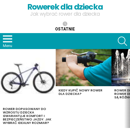
Rowerek dla dziecka
Jak wybrać rower dla dziecka
OSTATNIE
S
Menu
OSTATNIE
TREŚCI
KIEDY KUPIĆ NOWY ROWER
ROWER DL
DLA DZIECKA?
ROWER DL
SĄ RÓŻNI
ROWER DOPASOWANY DO
WZROSTU DZIECKA
GWARANTUJE KOMFORT I
BEZPIECZEŃSTWO JAZDY. JAK
WYBRAĆ IDEALNY ROZMIAR?