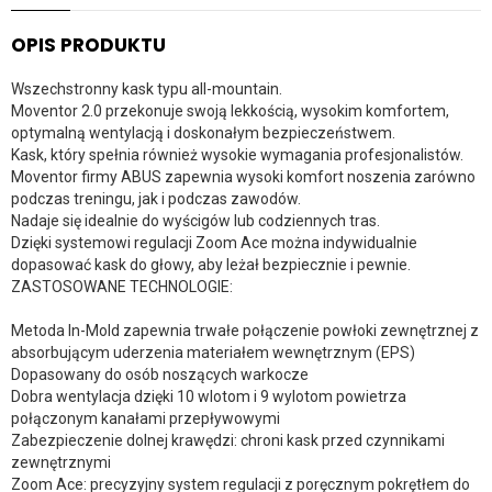
OPIS PRODUKTU
Wszechstronny kask typu all-mountain.
Moventor 2.0 przekonuje swoją lekkością, wysokim komfortem,
optymalną wentylacją i doskonałym bezpieczeństwem.
Kask, który spełnia również wysokie wymagania profesjonalistów.
Moventor firmy ABUS zapewnia wysoki komfort noszenia zarówno
podczas treningu, jak i podczas zawodów.
Nadaje się idealnie do wyścigów lub codziennych tras.
Dzięki systemowi regulacji Zoom Ace można indywidualnie
dopasować kask do głowy, aby leżał bezpiecznie i pewnie.
ZASTOSOWANE TECHNOLOGIE:
Metoda In-Mold zapewnia trwałe połączenie powłoki zewnętrznej z
absorbującym uderzenia materiałem wewnętrznym (EPS)
Dopasowany do osób noszących warkocze
Dobra wentylacja dzięki 10 wlotom i 9 wylotom powietrza
połączonym kanałami przepływowymi
Zabezpieczenie dolnej krawędzi: chroni kask przed czynnikami
zewnętrznymi
Zoom Ace: precyzyjny system regulacji z poręcznym pokrętłem do