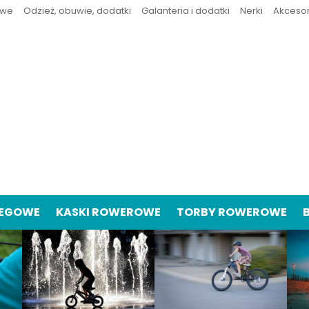
owe
Odzież, obuwie, dodatki
Galanteria i dodatki
Nerki
Akceso
IEGOWE
KASKI ROWEROWE
TORBY ROWEROWE