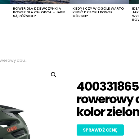
R
ROWER DLA DZIEWCZYNKI A
KIEDY I CZY W OGÓLE WARTO
IDE
ROWER DLA CHŁOPCA – JAKIE
KUPIĆ DZIECKU ROWER
JA
SĄ RÓŻNICE?
GÓRSKI?
WZ
RO
 kolor zielony, rozmiar l
400331865
rowerowy a
kolor zielon
SPRAWDŹ CENĘ