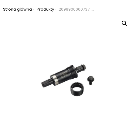
Jesteś tutaj:
Strona główna
Produkty
2099900000737: suport neco b-910 bsa 127,5mm