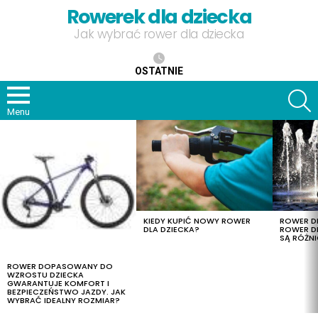
Rowerek dla dziecka
Jak wybrać rower dla dziecka
OSTATNIE
S
Menu
OSTATNIE
TREŚCI
KIEDY KUPIĆ NOWY ROWER
ROWER DL
DLA DZIECKA?
ROWER DL
SĄ RÓŻNI
ROWER DOPASOWANY DO
WZROSTU DZIECKA
GWARANTUJE KOMFORT I
BEZPIECZEŃSTWO JAZDY. JAK
WYBRAĆ IDEALNY ROZMIAR?