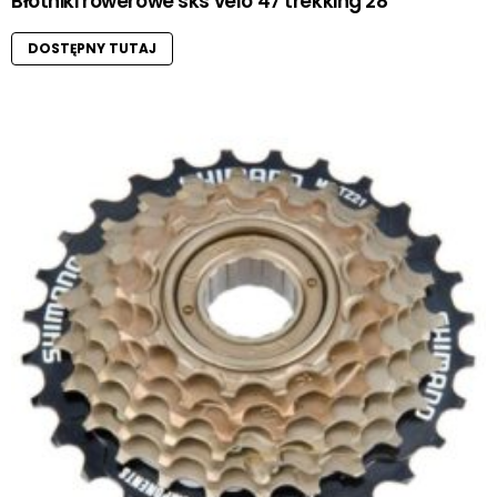
Błotniki rowerowe sks velo 47 trekking 28″
DOSTĘPNY TUTAJ