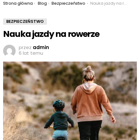
Jesteś tutaj:
Strona główna
Blog
Bezpieczeństwo
Nauka jazdy na rowerze
BEZPIECZEŃSTWO
Nauka jazdy na rowerze
przez
admin
6 lat temu