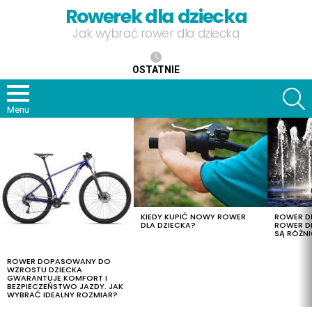
Rowerek dla dziecka
Jak wybrać rower dla dziecka
OSTATNIE
S
Menu
OSTATNIE
TREŚCI
KIEDY KUPIĆ NOWY ROWER
ROWER DL
DLA DZIECKA?
ROWER DL
SĄ RÓŻNI
ROWER DOPASOWANY DO
WZROSTU DZIECKA
GWARANTUJE KOMFORT I
BEZPIECZEŃSTWO JAZDY. JAK
WYBRAĆ IDEALNY ROZMIAR?