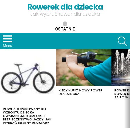
Rowerek dla dziecka
Jak wybrać rower dla dziecka
OSTATNIE
S
Menu
OSTATNIE
TREŚCI
KIEDY KUPIĆ NOWY ROWER
ROWER DL
DLA DZIECKA?
ROWER DL
SĄ RÓŻNI
ROWER DOPASOWANY DO
WZROSTU DZIECKA
GWARANTUJE KOMFORT I
BEZPIECZEŃSTWO JAZDY. JAK
WYBRAĆ IDEALNY ROZMIAR?