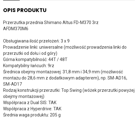
OPIS PRODUKTU
Przerzutka przednia Shimano Altus FD-M370 3rz
AFDM370M6
Obsługiwana ilość przełożeń: 3 x 9
Prowadzenie linki: uniwersalne (możliwość prowadzenia linki do
przerzutki od dołu i od góry)
Górna kompatybilność: 44T / 48T
Kompatybilny łańcuch: 9rz
Średnica obejmy montażowej: 31,8 mm i 34,9 mm (możliwość
montażu do 28,6 mm z dodatkowym adapterem), np. SM-AD16,
SM-AD17
Rodzaj konstrukcji przerzutki: Top Swing (wóżek przerzutki powyżej
obejmy montażowej)
Współpraca z Dual SIS: TAK
Współpraca z Hyperdrive: TAK
Średnia waga produktu: 205 g