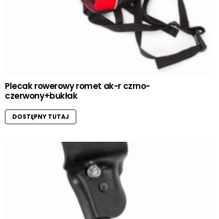
Plecak rowerowy romet ak-r czrno-
czerwony+bukłak
DOSTĘPNY TUTAJ