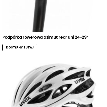
Podpórka rowerowa azimut rear uni 24-29″
DOSTĘPNY TUTAJ