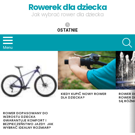
Rowerek dla dziecka
Jak wybrać rower dla dziecka
OSTATNIE
S
Menu
OSTATNIE
TREŚCI
KIEDY KUPIĆ NOWY ROWER
ROWER DL
DLA DZIECKA?
ROWER DL
SĄ RÓŻNI
ROWER DOPASOWANY DO
WZROSTU DZIECKA
GWARANTUJE KOMFORT I
BEZPIECZEŃSTWO JAZDY. JAK
WYBRAĆ IDEALNY ROZMIAR?