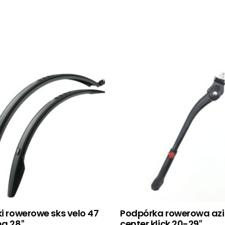
ki rowerowe sks velo 47
Podpórka rowerowa az
ng 28″
center klick 20-29″