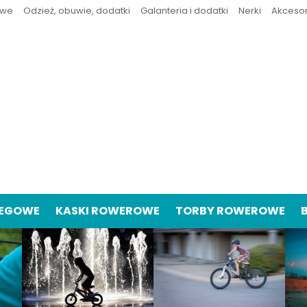
owe
Odzież, obuwie, dodatki
Galanteria i dodatki
Nerki
Akceso
IEGOWE
KASKI ROWEROWE
TORBY ROWEROWE