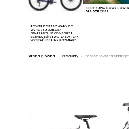
KIEDY KUPIĆ NOWY ROWE
DLA DZIECKA?
ROWER DOPASOWANY DO
WZROSTU DZIECKA
GWARANTUJE KOMFORT I
BEZPIECZEŃSTWO JAZDY. JAK
WYBRAĆ IDEALNY ROZMIAR?
Jesteś tutaj:
Strona główna
Produkty
romet: rower trekkingowy romet gazela 7 2021,