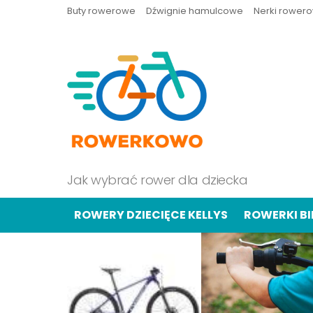
Buty rowerowe
Dźwignie hamulcowe
Nerki rower
Jak wybrać rower dla dziecka
ROWERY DZIECIĘCE KELLYS
ROWERKI B
OSTATNIE
TREŚCI