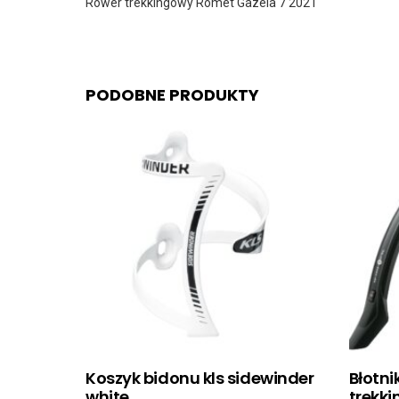
Rower trekkingowy Romet Gazela 7 2021
PODOBNE PRODUKTY
Koszyk bidonu kls sidewinder
Błotni
white
trekki