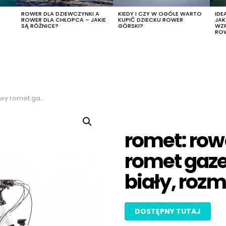
R
ROWER DLA DZIEWCZYNKI A
KIEDY I CZY W OGÓLE WARTO
IDE
ROWER DLA CHŁOPCA – JAKIE
KUPIĆ DZIECKU ROWER
JA
SĄ RÓŻNICE?
GÓRSKI?
WZ
RO
 kolor biały, rozmiar 18″
romet: row
romet gazel
biały, rozmi
DOSTĘPNY TUTAJ