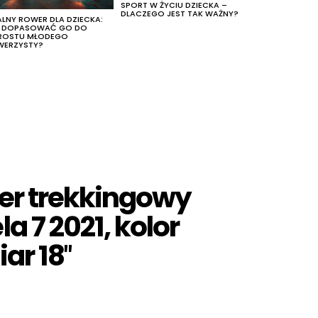
SPORT W ŻYCIU DZIECKA –
DLACZEGO JEST TAK WAŻNY?
ALNY ROWER DLA DZIECKA:
K DOPASOWAĆ GO DO
ROSTU MŁODEGO
WERZYSTY?
er trekkingowy
a 7 2021, kolor
ar 18″