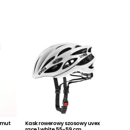
imut
Kask rowerowy szosowy uvex
race 1 white 55-59 cm