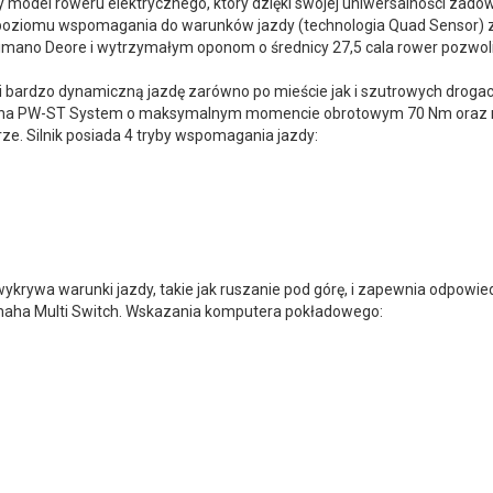
 model roweru elektrycznego, który dzięki swojej uniwersalności zadowo
poziomu wspomagania do warunków jazdy (technologia Quad Sensor) 
imano Deore i wytrzymałym oponom o średnicy 27,5 cala rower pozwoli 
bardzo dynamiczną jazdę zarówno po mieście jak i szutrowych drogac
maha PW-ST System o maksymalnym momencie obrotowym 70 Nm oraz mo
ze. Silnik posiada 4 tryby wspomagania jazdy:
ykrywa warunki jazdy, takie jak ruszanie pod górę, i zapewnia odpow
maha Multi Switch. Wskazania komputera pokładowego: