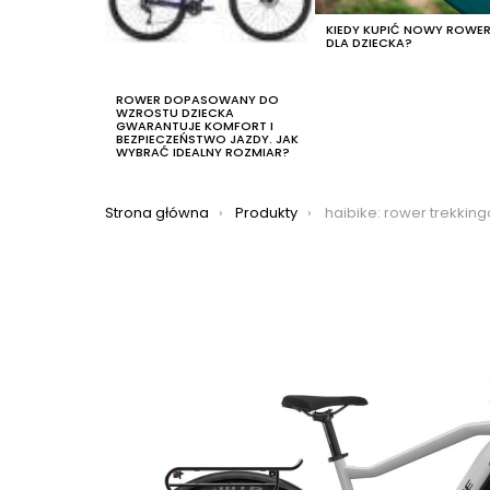
KIEDY KUPIĆ NOWY ROWE
DLA DZIECKA?
ROWER DOPASOWANY DO
WZROSTU DZIECKA
GWARANTUJE KOMFORT I
BEZPIECZEŃSTWO JAZDY. JAK
WYBRAĆ IDEALNY ROZMIAR?
Jesteś tutaj:
Strona główna
Produkty
haibike: rower trekkingowy elektryczny haibike trekking 7 2021