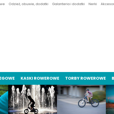
owe
Odzież, obuwie, dodatki
Galanteria i dodatki
Nerki
Akceso
IEGOWE
KASKI ROWEROWE
TORBY ROWEROWE