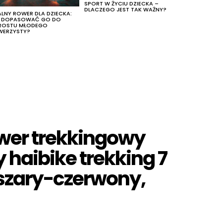
SPORT W ŻYCIU DZIECKA –
DLACZEGO JEST TAK WAŻNY?
ALNY ROWER DLA DZIECKA:
K DOPASOWAĆ GO DO
ROSTU MŁODEGO
WERZYSTY?
ower trekkingowy
 haibike trekking 7
r szary-czerwony,