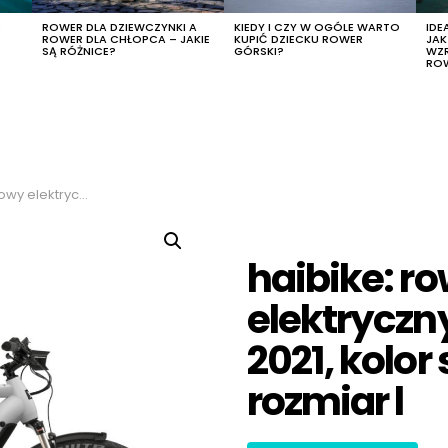
R
ROWER DLA DZIEWCZYNKI A
KIEDY I CZY W OGÓLE WARTO
IDE
ROWER DLA CHŁOPCA – JAKIE
KUPIĆ DZIECKU ROWER
JA
SĄ RÓŻNICE?
GÓRSKI?
WZ
RO
, kolor szary-czerwony, rozmiar l
haibike: r
elektryczny
2021, kolo
rozmiar l