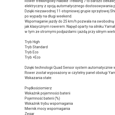
Rower trekkingowy Haibike Trekking 7 to bardzo ciekawy
elektryczny z opcją automatycznego dostosowywania 
Dzięki niezawodnej 11-stopniowej grupie sprzętowej Sh
po wypady na długi weekend.
Wspomaganie jazdy do 25 km/h pozwala na swobodną i 
jak klasycznym rowerem. Napęd oparty na silniku Ya
w tym ze stromymi podjazdami i jazdą przy silnym wietr
Tryb High
Tryb Standard
Tryb Eco
Tryb +Eco
Dzięki technologii Quad Sensor system automatycznie w
Rower został wyposażony w czytelny panel obsługi Ya
Wskazania stałe:
Prędkościomierz
Wskaźnik pojemności baterii
Pojemność baterii (%)
Wskaźnik trybu wspomagania
Miernik mocy wspomagania
Zegar