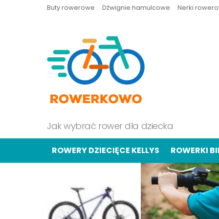
Buty rowerowe
Dźwignie hamulcowe
Nerki rower
Jak wybrać rower dla dziecka
ROWERY DZIECIĘCE KELLYS
ROWERKI B
OSTATNIE
TREŚCI