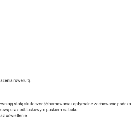
żenia roweru tj.
m
pewniają stałą skuteczność hamowania i optymalne zachowanie podcz
iciową oraz odblaskowym paskiem na boku.
az oświetlenie.