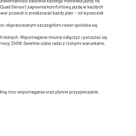
 uniwersalności zadowoli każdego miłośnika jazdy na
a Quad Sensor) zapewnia komfortową jazdę w każdych
wer pozwoli ci zrealizować każdy plan – od wycieczek
styce i dopracowanym szczegółom rower spodoba się
h leśnych. Wspomaganie można odłączyć i poruszać się
cy 250W. Świetnie sobie radzi z różnymi warunkami,
iednią moc wspomagania oraz płynne przyspieszanie.