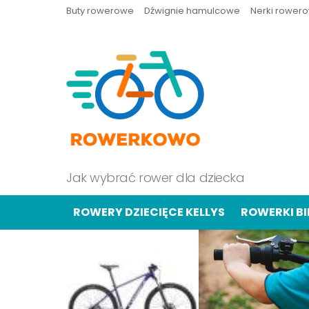
Buty rowerowe
Dźwignie hamulcowe
Nerki rower
Jak wybrać rower dla dziecka
ROWERY DZIECIĘCE KELLYS
ROWERKI B
OSTATNIE
TREŚCI