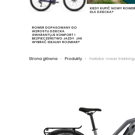
KIEDY KUPIĆ NOWY ROWE
DLA DZIECKA?
ROWER DOPASOWANY DO
WZROSTU DZIECKA
GWARANTUJE KOMFORT I
BEZPIECZEŃSTWO JAZDY. JAK
WYBRAĆ IDEALNY ROZMIAR?
Jesteś tutaj:
Strona główna
Produkty
haibike: rower trekkingowy elektryczny haibike trekking 6 lowstan