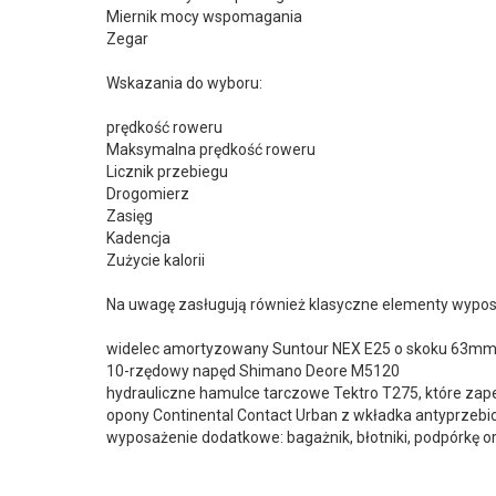
Miernik mocy wspomagania
Zegar
Wskazania do wyboru:
prędkość roweru
Maksymalna prędkość roweru
Licznik przebiegu
Drogomierz
Zasięg
Kadencja
Zużycie kalorii
Na uwagę zasługują również klasyczne elementy wyposa
widelec amortyzowany Suntour NEX E25 o skoku 63m
10-rzędowy napęd Shimano Deore M5120
hydrauliczne hamulce tarczowe Tektro T275, które za
opony Continental Contact Urban z wkładka antyprzeb
wyposażenie dodatkowe: bagażnik, błotniki, podpórkę or