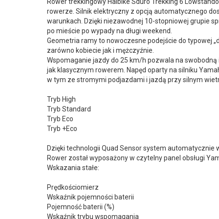
Rower trekkingowy Haibike Sduro Trekking 6 Lowstandov
rowerze. Silnik elektryczny z opcją automatycznego
warunkach. Dzięki niezawodnej 10-stopniowej grupie sp
po mieście po wypady na długi weekend.
Geometria ramy to nowoczesne podejście do typowej „da
zarówno kobiecie jak i mężczyźnie.
Wspomaganie jazdy do 25 km/h pozwala na swobodną i 
jak klasycznym rowerem. Napęd oparty na silniku Ya
w tym ze stromymi podjazdami i jazdą przy silnym wietr
Tryb High
Tryb Standard
Tryb Eco
Tryb +Eco
Dzięki technologii Quad Sensor system automatycznie w
Rower został wyposażony w czytelny panel obsługi Ya
Wskazania stałe:
Prędkościomierz
Wskaźnik pojemności baterii
Pojemność baterii (%)
Wskaźnik trybu wspomagania