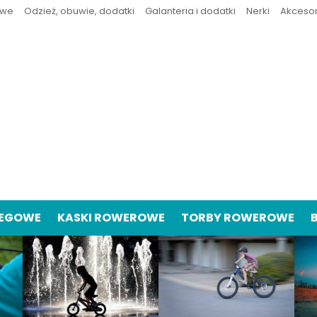
owe
Odzież, obuwie, dodatki
Galanteria i dodatki
Nerki
Akceso
IEGOWE
KASKI ROWEROWE
TORBY ROWEROWE