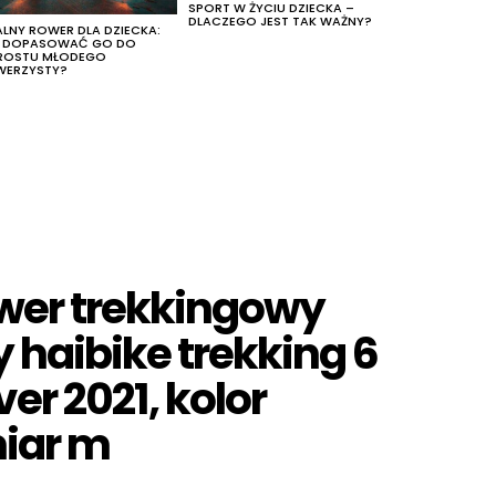
SPORT W ŻYCIU DZIECKA –
DLACZEGO JEST TAK WAŻNY?
ALNY ROWER DLA DZIECKA:
K DOPASOWAĆ GO DO
ROSTU MŁODEGO
WERZYSTY?
ower trekkingowy
 haibike trekking 6
er 2021, kolor
miar m