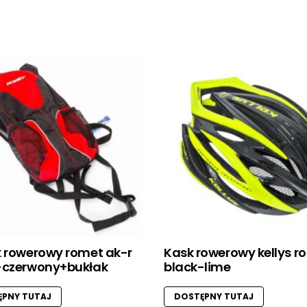
k rowerowy romet ak-r
Kask rowerowy kellys r
-czerwony+bukłak
black-lime
PNY TUTAJ
DOSTĘPNY TUTAJ