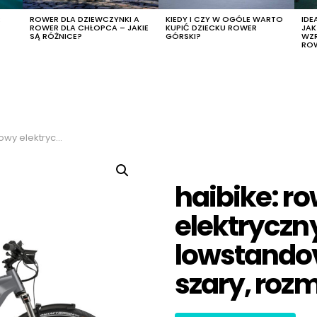
R
ROWER DLA DZIEWCZYNKI A
KIEDY I CZY W OGÓLE WARTO
IDE
ROWER DLA CHŁOPCA – JAKIE
KUPIĆ DZIECKU ROWER
JA
SĄ RÓŻNICE?
GÓRSKI?
WZ
RO
dover 2021, kolor szary, rozmiar m
haibike: r
elektryczny
lowstandov
szary, roz