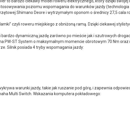
er to bardzo ciekawy model roweru elektrycznego, który dzięki swojej
 dostosowywania poziomu wspomagania do warunków jazdy (technologi
rzętowej Shimano Deore i wytrzymałym oponom o średnicy 27,5 cala ro
mki” czyli roweru miejskiego z obniżoną ramą. Dzięki ciekawej styli
bardzo dynamiczną jazdę zarówno po mieście jak i szutrowych drogac
maha PW-ST System o maksymalnym momencie obrotowym 70 Nm oraz mo
ze. Silnik posiada 4 tryby wspomagania jazdy:
ykrywa warunki jazdy, takie jak ruszanie pod górę, i zapewnia odpow
maha Multi Switch. Wskazania komputera pokładowego: