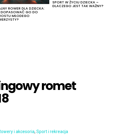
SPORT W ŻYCIU DZIECKA –
DLACZEGO JEST TAK WAŻNY?
ALNY ROWER DLA DZIECKA:
K DOPASOWAĆ GO DO
ROSTU MŁODEGO
WERZYSTY?
kingowy romet
18
Rowery i akcesoria
,
Sport i rekreacja