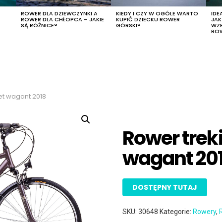
R
ROWER DLA DZIEWCZYNKI A
KIEDY I CZY W OGÓLE WARTO
IDE
ROWER DLA CHŁOPCA – JAKIE
KUPIĆ DZIECKU ROWER
JA
SĄ RÓŻNICE?
GÓRSKI?
WZ
RO
t wagant 2018
Rower tre
wagant 20
DOSTĘPNY TUTAJ
SKU:
30648
Kategorie:
Rowery
,