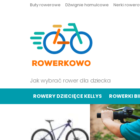
Buty rowerowe
Dźwignie hamulcowe
Nerki rower
Jak wybrać rower dla dziecka
ROWERY DZIECIĘCE KELLYS
ROWERKI B
OSTATNIE
TREŚCI