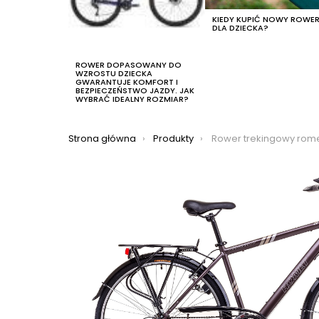
KIEDY KUPIĆ NOWY ROWE
DLA DZIECKA?
ROWER DOPASOWANY DO
WZROSTU DZIECKA
GWARANTUJE KOMFORT I
BEZPIECZEŃSTWO JAZDY. JAK
WYBRAĆ IDEALNY ROZMIAR?
Jesteś tutaj:
Strona główna
Produkty
Rower trekingowy rome