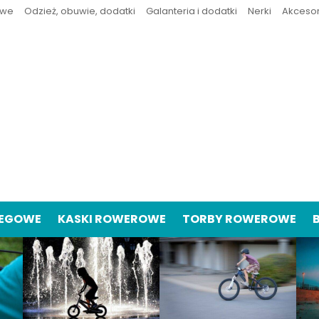
owe
Odzież, obuwie, dodatki
Galanteria i dodatki
Nerki
Akceso
IEGOWE
KASKI ROWEROWE
TORBY ROWEROWE