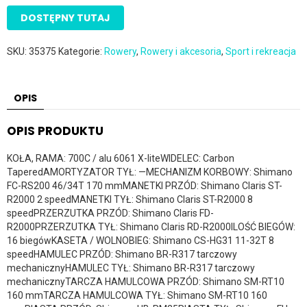
DOSTĘPNY TUTAJ
SKU:
35375
Kategorie:
Rowery
,
Rowery i akcesoria
,
Sport i rekreacja
OPIS
OPIS PRODUKTU
KOŁA, RAMA: 700C / alu 6061 X-liteWIDELEC: Carbon
TaperedAMORTYZATOR TYŁ: —MECHANIZM KORBOWY: Shimano
FC-RS200 46/34T 170 mmMANETKI PRZÓD: Shimano Claris ST-
R2000 2 speedMANETKI TYŁ: Shimano Claris ST-R2000 8
speedPRZERZUTKA PRZÓD: Shimano Claris FD-
R2000PRZERZUTKA TYŁ: Shimano Claris RD-R2000ILOŚĆ BIEGÓW:
16 biegówKASETA / WOLNOBIEG: Shimano CS-HG31 11-32T 8
speedHAMULEC PRZÓD: Shimano BR-R317 tarczowy
mechanicznyHAMULEC TYŁ: Shimano BR-R317 tarczowy
mechanicznyTARCZA HAMULCOWA PRZÓD: Shimano SM-RT10
160 mmTARCZA HAMULCOWA TYŁ: Shimano SM-RT10 160