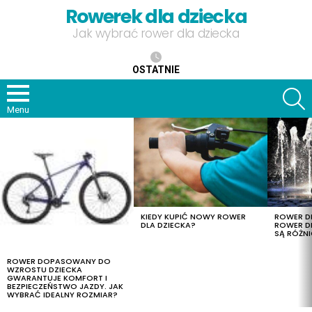
Rowerek dla dziecka
Jak wybrać rower dla dziecka
OSTATNIE
S
Menu
OSTATNIE
TREŚCI
KIEDY KUPIĆ NOWY ROWER
ROWER DL
DLA DZIECKA?
ROWER DL
SĄ RÓŻNI
ROWER DOPASOWANY DO
WZROSTU DZIECKA
GWARANTUJE KOMFORT I
BEZPIECZEŃSTWO JAZDY. JAK
WYBRAĆ IDEALNY ROZMIAR?