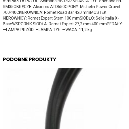
mmPIASTA PRZÓD: Shimano HB-RM35PIASTA TYŁ: Shimano FH-
RM35OBRĘCZE: Alexrims ATD550OPONY: Michelin Power Gravel
700×40CKIEROWNICA: Romet Road Bar 420 mmMOSTEK
KIEROWNICY: Romet Expert Stem 100 mmSIODŁO: Selle Italia X-
BaseWSPORNIK SIODŁA: Romet Expert 27,2 mm 400 mmPEDAŁY:
—LAMPA PRZÓD: —LAMPA TYŁ: —WAGA: 11,2 kg
PODOBNE PRODUKTY