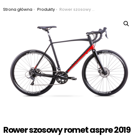
Jesteś tutaj:
Strona główna
Produkty
Rower szosowy romet aspre 2019
Rower szosowy romet aspre 2019