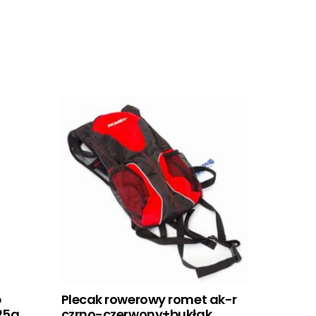
b
Plecak rowerowy romet ak-r
25a
czrno-czerwony+bukłak