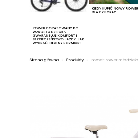
KIEDY KUPIĆ NOWY ROWE
DLA DZIECKA?
ROWER DOPASOWANY DO
WZROSTU DZIECKA
GWARANTUJE KOMFORT I
BEZPIECZEŃSTWO JAZDY. JAK
WYBRAĆ IDEALNY ROZMIAR?
Jesteś tutaj:
Strona główna
Produkty
romet: rower młodzieżowy romet panda 1 2021, kolor f