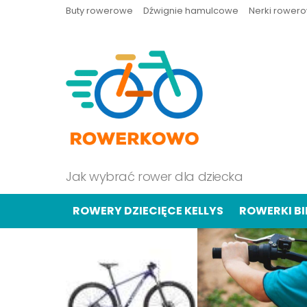
Buty rowerowe
Dźwignie hamulcowe
Nerki rower
Jak wybrać rower dla dziecka
ROWERY DZIECIĘCE KELLYS
ROWERKI B
OSTATNIE
TREŚCI