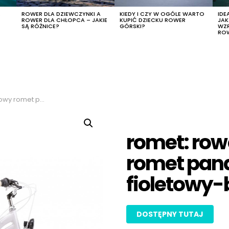
R
ROWER DLA DZIEWCZYNKI A
KIEDY I CZY W OGÓLE WARTO
IDE
ROWER DLA CHŁOPCA – JAKIE
KUPIĆ DZIECKU ROWER
JA
SĄ RÓŻNICE?
GÓRSKI?
WZ
RO
ioletowy-biały, rozmiar 13″
romet: row
romet panda
fioletowy-b
DOSTĘPNY TUTAJ