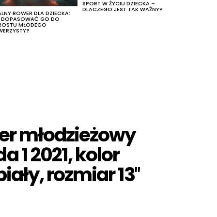
SPORT W ŻYCIU DZIECKA –
DLACZEGO JEST TAK WAŻNY?
ALNY ROWER DLA DZIECKA:
K DOPASOWAĆ GO DO
ROSTU MŁODEGO
WERZYSTY?
er młodzieżowy
 1 2021, kolor
iały, rozmiar 13″