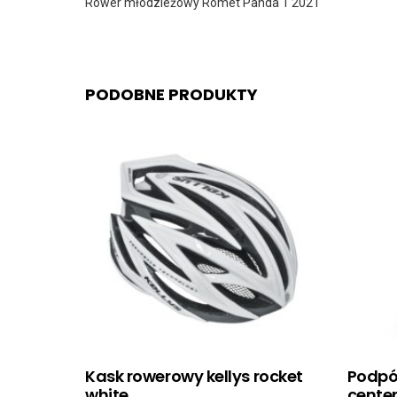
Rower młodzieżowy Romet Panda 1 2021
PODOBNE PRODUKTY
Kask rowerowy kellys rocket
Podpó
white
center