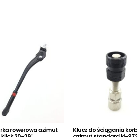
rka rowerowa azimut
Klucz do ściągania kor
 klick 20-29″
azimut standard kl-97