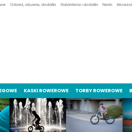
owe
Odzież, obuwie, dodatki
Galanteria i dodatki
Nerki
Akceso
IEGOWE
KASKI ROWEROWE
TORBY ROWEROWE