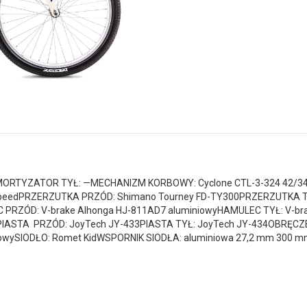
AMORTYZATOR TYŁ: —MECHANIZM KORBOWY: Cyclone CTL-3-324 42/34
7 speedPRZERZUTKA PRZÓD: Shimano Tourney FD-TY300PRZERZUTKA T
 PRZÓD: V-brake Alhonga HJ-811AD7 aluminiowyHAMULEC TYŁ: V-br
TA PRZÓD: JoyTech JY-433PIASTA TYŁ: JoyTech JY-434OBRĘCZE
lowySIODŁO: Romet KidWSPORNIK SIODŁA: aluminiowa 27,2 mm 300