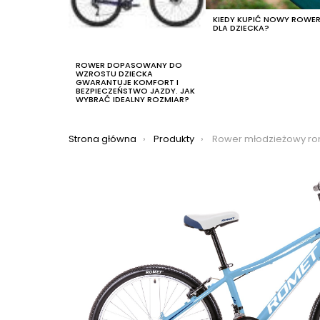
KIEDY KUPIĆ NOWY ROWE
DLA DZIECKA?
ROWER DOPASOWANY DO
WZROSTU DZIECKA
GWARANTUJE KOMFORT I
BEZPIECZEŃSTWO JAZDY. JAK
WYBRAĆ IDEALNY ROZMIAR?
Jesteś tutaj:
Strona główna
Produkty
Rower młodzieżowy romet j