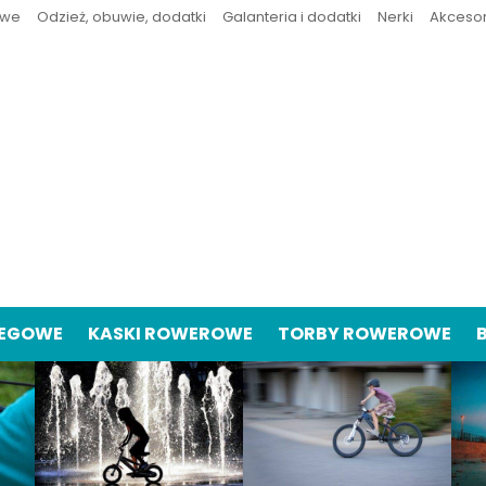
owe
Odzież, obuwie, dodatki
Galanteria i dodatki
Nerki
Akceso
IEGOWE
KASKI ROWEROWE
TORBY ROWEROWE