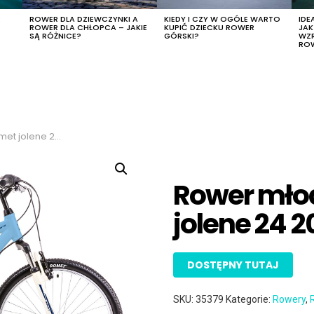
R
ROWER DLA DZIEWCZYNKI A
KIEDY I CZY W OGÓLE WARTO
IDE
ROWER DLA CHŁOPCA – JAKIE
KUPIĆ DZIECKU ROWER
JA
SĄ RÓŻNICE?
GÓRSKI?
WZ
RO
olene 24 2019
Rower mło
jolene 24 2
DOSTĘPNY TUTAJ
SKU:
35379
Kategorie:
Rowery
,