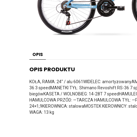
OPIS
OPIS PRODUKTU
KOŁA, RAMA: 24″ / alu 6061WIDELEC: amortyzowany
36 3 speedMANETKI TYŁ: Shimano Revoshift RS-36 
biegówKASETA / WOLNOBIEG: 14-28T 7 speedHAMULEC
HAMULCOWA PRZÓD: —TARCZA HAMULCOWA TYŁ: —PIAS
24×1,9KIEROWNICA: stalowaMOSTEK KIEROWNICY: sta
WAGA: 13 kg