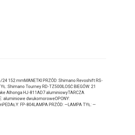
/24 152 mmMANETKI PRZÓD: Shimano Revoshift RS-
YŁ: Shimano Tourney RD-TZ500ILOŚĆ BIEGÓW: 21
ake Alhonga HJ-811AD7 aluminiowyTARCZA
: aluminiowe dwukomoroweOPONY:
 mmPEDAŁY: FP-804LAMPA PRZÓD: —LAMPA TYŁ: —