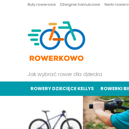
Buty rowerowe
Dźwignie hamulcowe
Nerki rower
Jak wybrać rower dla dziecka
ROWERY DZIECIĘCE KELLYS
ROWERKI B
OSTATNIE
TREŚCI