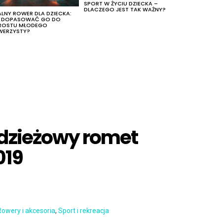
SPORT W ŻYCIU DZIECKA –
DLACZEGO JEST TAK WAŻNY?
ALNY ROWER DLA DZIECKA:
K DOPASOWAĆ GO DO
ROSTU MŁODEGO
WERZYSTY?
dzieżowy romet
019
Rowery i akcesoria
,
Sport i rekreacja