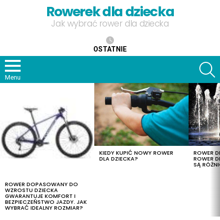
Rowerek dla dziecka
Jak wybrać rower dla dziecka
OSTATNIE
S
Menu
OSTATNIE
TREŚCI
KIEDY KUPIĆ NOWY ROWER
ROWER DL
DLA DZIECKA?
ROWER DL
SĄ RÓŻNI
ROWER DOPASOWANY DO
WZROSTU DZIECKA
GWARANTUJE KOMFORT I
BEZPIECZEŃSTWO JAZDY. JAK
WYBRAĆ IDEALNY ROZMIAR?