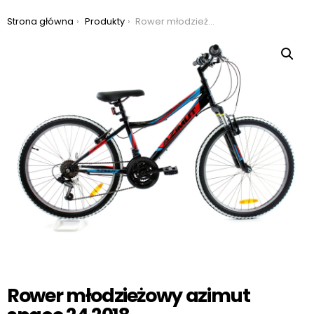
Jesteś tutaj:
Strona główna
Produkty
Rower młodzieżowy azimut space 24 2018
Rower młodzieżowy azimut