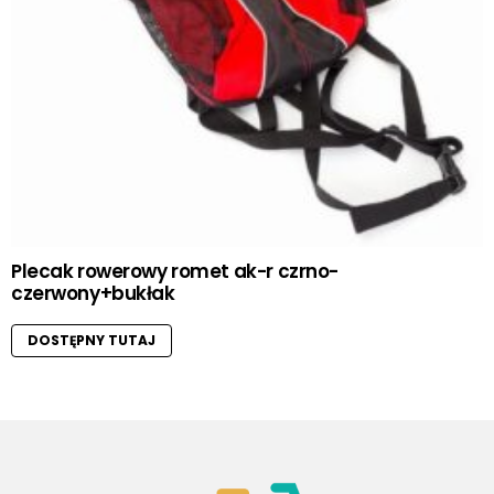
Plecak rowerowy romet ak-r czrno-
czerwony+bukłak
DOSTĘPNY TUTAJ