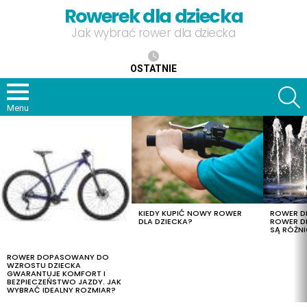
Rowerek dla dziecka
Jak wybrać rower dla dziecka
OSTATNIE
S
Menu
OSTATNIE
TREŚCI
KIEDY KUPIĆ NOWY ROWER
ROWER DL
DLA DZIECKA?
ROWER DL
SĄ RÓŻNI
ROWER DOPASOWANY DO
WZROSTU DZIECKA
GWARANTUJE KOMFORT I
BEZPIECZEŃSTWO JAZDY. JAK
WYBRAĆ IDEALNY ROZMIAR?