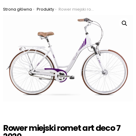
Jesteś tutaj:
Strona główna
Produkty
Rower miejski romet art deco 7 2020
Rower miejski romet art deco 7