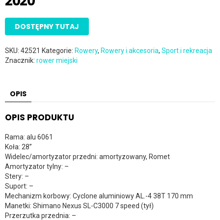
2020
DOSTĘPNY TUTAJ
SKU:
42521
Kategorie:
Rowery
,
Rowery i akcesoria
,
Sport i rekreacja
Znacznik:
rower miejski
OPIS
OPIS PRODUKTU
Rama: alu 6061
Koła: 28”
Widelec/amortyzator przedni: amortyzowany, Romet
Amortyzator tylny: –
Stery: –
Suport: –
Mechanizm korbowy: Cyclone aluminiowy AL.-4 38T 170 mm
Manetki: Shimano Nexus SL-C3000 7 speed (tył)
Przerzutka przednia: –