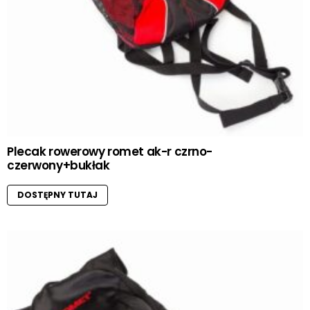
Plecak rowerowy romet ak-r czrno-
czerwony+bukłak
DOSTĘPNY TUTAJ