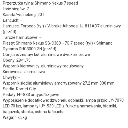
Przerzutka tylna: Shimano Nexus 7 speed
Ilość biegów: 7
Kaseta/wolnobieg: 20T
Łańcuch: –
Hamulce: Torpedo (tył) / V-brake Alhonga HJ-811AD7 aluminiowy
(przód)
Tarcze hamulcowe: –
Piasty: Shimano Nexus SG-C3001-7C 7 speed (tył) / Shimano
Dynamo DHC3000-3N (przód)
Obręcze/zestaw kół: aluminiowe dwukomorowe
Opony: 28×1,75
Wspornik kierownicy: aluminiowy regulowany
Kierownica: aluminiowa
Chwyty: –
Wspornik siodła: aluminiowy amortyzowany 27,2 mm 300 mm
Siodło: Romet City
Pedały: FP-833 antypoślizgowe
Wyposażenie dodatkowe: dzwonek, odblaski, lampa przód JY-7070
LED 70 lux, lampa tył JY-539 LED z funkcją hamowania, błotniki,
bagażnik, stopka, osłona łańcucha
Waga: 17,5kg