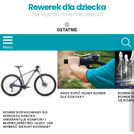
Rowerek dla dziecka
Jak wybrać rower dla dziecka
OSTATNIE
S
Menu
OSTATNIE
TREŚCI
KIEDY KUPIĆ NOWY ROWER
ROWER DL
DLA DZIECKA?
ROWER DL
SĄ RÓŻNI
ROWER DOPASOWANY DO
WZROSTU DZIECKA
GWARANTUJE KOMFORT I
BEZPIECZEŃSTWO JAZDY. JAK
WYBRAĆ IDEALNY ROZMIAR?