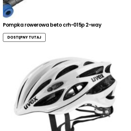
Pompka rowerowa beto crh-015p 2-way
DOSTĘPNY TUTAJ