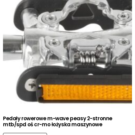
Pedały rowerowe m-wave peasy 2-stronne
mtb/spd oś cr-mo łożyska maszynowe