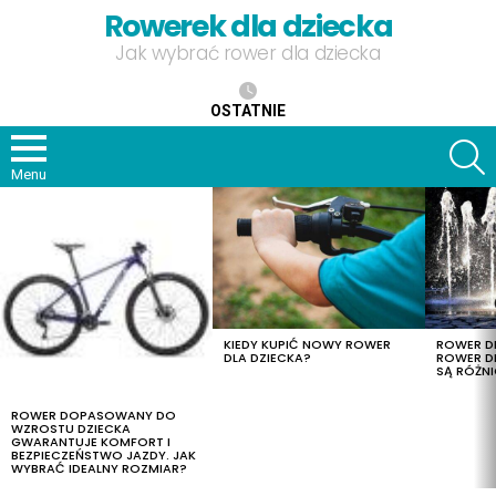
Rowerek dla dziecka
Jak wybrać rower dla dziecka
OSTATNIE
S
Menu
OSTATNIE
TREŚCI
KIEDY KUPIĆ NOWY ROWER
ROWER DL
DLA DZIECKA?
ROWER DL
SĄ RÓŻNI
ROWER DOPASOWANY DO
WZROSTU DZIECKA
GWARANTUJE KOMFORT I
BEZPIECZEŃSTWO JAZDY. JAK
WYBRAĆ IDEALNY ROZMIAR?