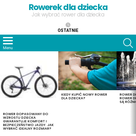
Rowerek dla dziecka
Jak wybrać rower dla dziecka
OSTATNIE
S
Menu
OSTATNIE
TREŚCI
KIEDY KUPIĆ NOWY ROWER
ROWER DL
DLA DZIECKA?
ROWER DL
SĄ RÓŻNI
ROWER DOPASOWANY DO
WZROSTU DZIECKA
GWARANTUJE KOMFORT I
BEZPIECZEŃSTWO JAZDY. JAK
WYBRAĆ IDEALNY ROZMIAR?