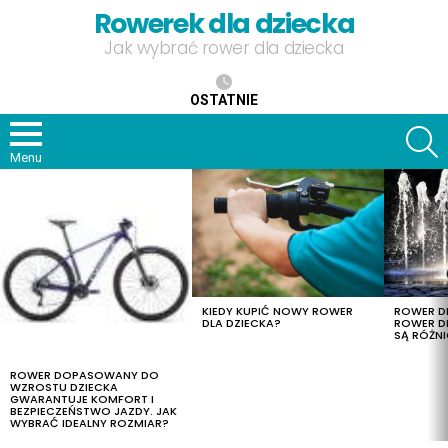
Rowerek dla dziecka
Jak wybrać rower dla dziecka
OSTATNIE
S
Menu
OSTATNIE
TREŚCI
KIEDY KUPIĆ NOWY ROWER
ROWER DL
DLA DZIECKA?
ROWER DL
SĄ RÓŻNI
ROWER DOPASOWANY DO
WZROSTU DZIECKA
GWARANTUJE KOMFORT I
BEZPIECZEŃSTWO JAZDY. JAK
WYBRAĆ IDEALNY ROZMIAR?