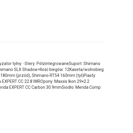
ator tylny: -Stery: PółzintegrowaneSuport: Shimano
Shimano SLX Shadow+Ilość biegów: 12Kaseta/wolnobieg:
180mm (przód), Shimano RT54 160mm (tył)Piasty:
 EXPERT CC 22.8 IWROpony: Maxxis Ikon 29×2.2
Merida EXPERT CC Carbon 30.9mmSiodło: Merida Comp