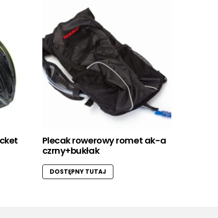
ocket
Plecak rowerowy romet ak-a
czrny+bukłak
DOSTĘPNY TUTAJ