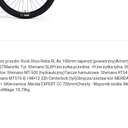
or przedni: Rock Shox Reba RL Air 100mm tapered (powietrzny)Amortyz
Manetki: Tył: Shimano SLXPrzerzutka przednia: -Przerzutka tylna: 
e: Shimano MT-500 (hydrauliczny)Tarcze hamulcowe: Shimano RT54 
ano MT510-B 148×12 32h Centerlock (tył)Obręcze/zestaw kół: MERIDA
m -6Kierownica: Merida EXPERT CC 720mmChwyty: -Wspornik siodła: 
oolWaga: 10,73kg