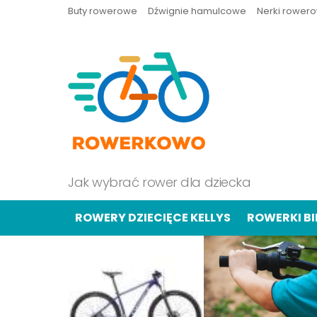
Buty rowerowe
Dźwignie hamulcowe
Nerki rower
Jak wybrać rower dla dziecka
ROWERY DZIECIĘCE KELLYS
ROWERKI B
OSTATNIE
TREŚCI