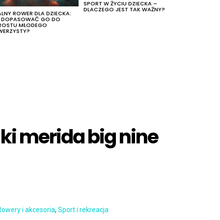
SPORT W ŻYCIU DZIECKA –
DLACZEGO JEST TAK WAŻNY?
ALNY ROWER DLA DZIECKA:
K DOPASOWAĆ GO DO
ROSTU MŁODEGO
WERZYSTY?
ki merida big nine
Rowery i akcesoria
,
Sport i rekreacja