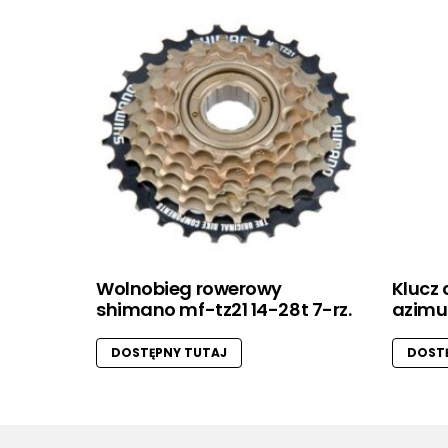
Wolnobieg rowerowy
Klucz 
shimano mf-tz21 14-28t 7-rz.
azimu
DOSTĘPNY TUTAJ
DOSTĘ