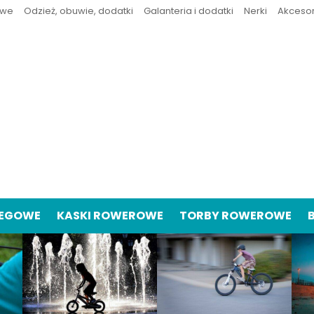
owe
Odzież, obuwie, dodatki
Galanteria i dodatki
Nerki
Akceso
IEGOWE
KASKI ROWEROWE
TORBY ROWEROWE