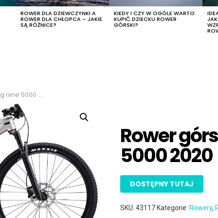
R
ROWER DLA DZIEWCZYNKI A
KIEDY I CZY W OGÓLE WARTO
IDE
ROWER DLA CHŁOPCA – JAKIE
KUPIĆ DZIECKU ROWER
JA
SĄ RÓŻNICE?
GÓRSKI?
WZ
RO
ine 5000 2020
Rower górs
5000 2020
DOSTĘPNY TUTAJ
SKU:
43117
Kategorie:
Rowery
,