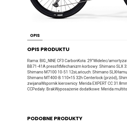
OPIS
OPIS PRODUKTU
Rama: BIG_NINE CF3 CarbonKoła: 29″Widelec/amortyzat
BB71-41A pressfitMechanizm korbowy: Shimano SLX 32T
Shimano M7100 10-51 12sŁańcuch: Shimano SLXHamulc
Shimano MT400-B 110×15 32h Centerlock (przód), Shim
zwijanaWspornik kierownicy: Merida EXPERT CC 31.8m
CCPedały: BrakWyposażenie dodatkowe: Merida multit
PODOBNE PRODUKTY