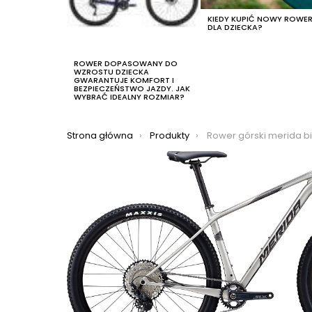
KIEDY KUPIĆ NOWY ROWE
DLA DZIECKA?
ROWER DOPASOWANY DO
WZROSTU DZIECKA
GWARANTUJE KOMFORT I
BEZPIECZEŃSTWO JAZDY. JAK
WYBRAĆ IDEALNY ROZMIAR?
Jesteś tutaj:
Strona główna
Produkty
Rower górski merida big n